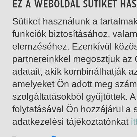
Sütiket használunk a tartalm
funkciók biztosításához, vala
elemzéséhez. Ezenkívül közö
partnereinkkel megosztjuk az
adatait, akik kombinálhatják a
amelyeket Ön adott meg számu
szolgáltatásokból gyűjtöttek.
folytatásával Ön hozzájárul a 
1-2
/ total 2 hit
adatkezelési tájékoztatónkat
it