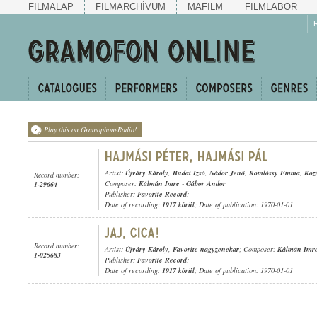
FILMALAP
FILMARCHÍVUM
MAFILM
FILMLABOR
Play this on GramophoneRadio!
Artist:
Újváry Károly
,
Budai Izsó
,
Nádor Jenő
,
Komlóssy Emma
,
Koz
Record number:
Composer:
Kálmán Imre
-
Gábor Andor
1-29664
Publisher:
Favorite Record
;
Date of recording:
1917 körül
; Date of publication: 1970-01-01
Record number:
Artist:
Újváry Károly
,
Favorite nagyzenekar
; Composer:
Kálmán Imr
1-025683
Publisher:
Favorite Record
;
Date of recording:
1917 körül
; Date of publication: 1970-01-01