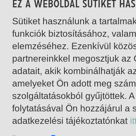
Sütiket használunk a tartalm
funkciók biztosításához, vala
elemzéséhez. Ezenkívül közö
partnereinkkel megosztjuk az
adatait, akik kombinálhatják a
amelyeket Ön adott meg számu
szolgáltatásokból gyűjtöttek.
folytatásával Ön hozzájárul a 
21-35
/ total 35 hit
adatkezelési tájékoztatónkat
it