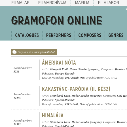
FILMALAP
FILMARCHÍVUM
MAFILM
FILMLABOR
Play this on GramophoneRadio!
Record number:
Artist:
Hunyadi Emil
,
Huber Sándor (zongora)
; Composer:
Maurice S
5783
Publisher:
Dacapo-Record
;
Date of recording:
1913 körül
; Date of publication: 1970-01-01
Record number:
Artist:
Steinhardt Géza
,
Huber Sándor (zongora)
; Composer:
Karl Ho
11255
Publisher:
Special-Rekord
;
Date of recording:
1913 körül
; Date of publication: 1970-01-01
Record number:
Artist:
Steinhardt Géza
,
Huber Sándor (zongora)
; Composer:
Weiner 
11392
Publisher:
Special-Rekord
;