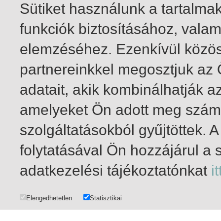
Sütiket használunk a tartalm
funkciók biztosításához, vala
elemzéséhez. Ezenkívül közö
partnereinkkel megosztjuk az
adatait, akik kombinálhatják a
amelyeket Ön adott meg számu
szolgáltatásokból gyűjtöttek.
folytatásával Ön hozzájárul a 
101-120
/ total 120 hit
adatkezelési tájékoztatónkat
it
Elengedhetetlen
Statisztikai