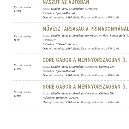
Record number:
Artist:
Göndör Aurél és társulata
; Composer: -
11894
Publisher:
Special-Rekord
;
Date of recording:
1914 körül
; Date of publication: 1970-01-01
Artist:
Göndör Aurél és társulata
,
ismeretlen énekes
,
Berkes Béla if
Record number:
Composer: -
D 68
Publisher:
"Diadal" Record
;
Date of recording:
1914 körül
; Date of publication: 1970-01-01
Record number:
Artist:
Göndör Aurél és társulata
; Composer:
Görényi Tóni
11895
Publisher:
Special-Rekord
;
Date of recording:
1914 körül
; Date of publication: 1970-01-01
Record number:
Artist:
Göndör Aurél és társulata
; Composer:
Görényi Tóni
11895
Publisher:
Parlament-Record
;
Date of recording:
1914 körül
; Date of publication: 1970-01-01