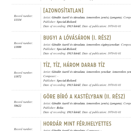
Record number:
Artist:
Göndör Aurél és társulata
,
ismeretlen zenész (zongora)
; Compo
11314
Publisher:
Special-Rekord
;
Date of recording:
1913 körül
; Date of publication: 1970-01-01
Record number:
Artist:
Göndör Aurél és társulata
,
ismeretlen cigányzenekar
; Compose
11880
Publisher:
Special-Rekord
;
Date of recording:
1913 körül
; Date of publication: 1970-01-01
Artist:
Göndör Aurél és társulata
,
ismeretlen zenekar
,
ismeretlen ze
Record number:
Composer: -
11872
Publisher:
Special-Rekord
;
Date of recording:
1913 körül
; Date of publication: 1970-01-01
Record number:
Artist:
Göndör Aurél és társulata
,
ismeretlen zenész (zongora)
; Compo
58622
Publisher:
Beka
;
Date of recording:
1913 körül
; Date of publication: 1970-01-01
Record number:
Artist:
Göndör Aurél és társulata
; Composer: -