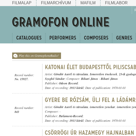
FILMALAP
FILMARCHÍVUM
MAFILM
FILMLABOR
Play this on GramophoneRadio!
Artist:
Göndör Aurél és társulata
,
Ismeretlen énekesek
,
23-ik gyalog
Record number:
Szeghő Sándor
; Composer:
Bihari János
-
Bihari János
No. 15927.
Publisher:
Odeon Record
;
Date of recording:
1913 körül
; Date of publication: 1970-01-01
Artist:
Göndör Aurél és társulata
,
ismeretlen zenekar
,
ismeretlen ze
Record number:
Composer: -
843
Publisher:
Parlament-Record
;
Date of recording:
1913 körül
; Date of publication: 1970-01-01