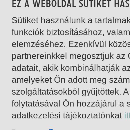
Sütiket használunk a tartalm
funkciók biztosításához, vala
elemzéséhez. Ezenkívül közö
partnereinkkel megosztjuk az
adatait, akik kombinálhatják a
amelyeket Ön adott meg számu
szolgáltatásokból gyűjtöttek.
folytatásával Ön hozzájárul a 
1-1
/ total 1 hit
adatkezelési tájékoztatónkat
it