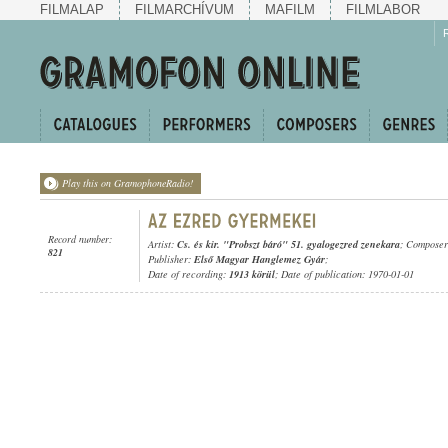
FILMALAP
FILMARCHÍVUM
MAFILM
FILMLABOR
Play this on GramophoneRadio!
Record number:
Artist:
Cs. és kir. "Probszt báró" 51. gyalogezred zenekara
; Compose
821
Publisher:
Első Magyar Hanglemez Gyár
;
Date of recording:
1913 körül
; Date of publication: 1970-01-01