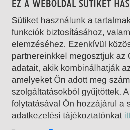
Sütiket használunk a tartalm
funkciók biztosításához, vala
elemzéséhez. Ezenkívül közö
partnereinkkel megosztjuk az
adatait, akik kombinálhatják a
amelyeket Ön adott meg számu
szolgáltatásokból gyűjtöttek.
folytatásával Ön hozzájárul a 
1-2
/ total 2 hit
adatkezelési tájékoztatónkat
it