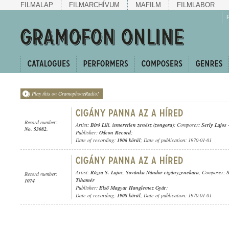
FILMALAP
FILMARCHÍVUM
MAFILM
FILMLABOR
Play this on GramophoneRadio!
Record number:
Artist:
Bíró Lili
,
ismeretlen zenész (zongora)
; Composer:
Serly Lajos
No. 53082.
Publisher:
Odeon Record
;
Date of recording:
1906 körül
; Date of publication: 1970-01-01
Artist:
Rózsa S. Lajos
,
Sovánka Nándor cigányzenekara
; Composer:
S
Record number:
Tihamér
1074
Publisher:
Első Magyar Hanglemez Gyár
;
Date of recording:
1908 körül
; Date of publication: 1970-01-01