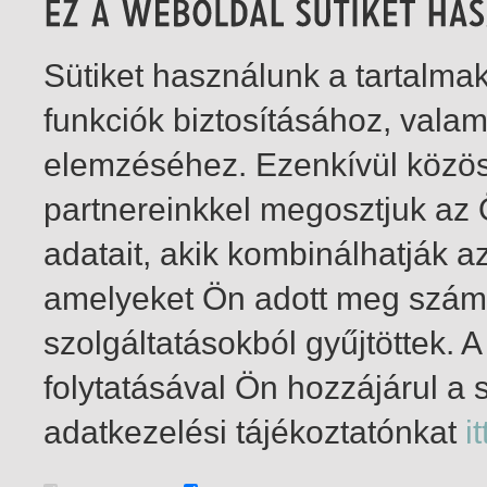
Sütiket használunk a tartalm
funkciók biztosításához, vala
elemzéséhez. Ezenkívül közö
partnereinkkel megosztjuk az
adatait, akik kombinálhatják a
amelyeket Ön adott meg számu
szolgáltatásokból gyűjtöttek.
folytatásával Ön hozzájárul a 
1-3
/ total 3 hit
adatkezelési tájékoztatónkat
it