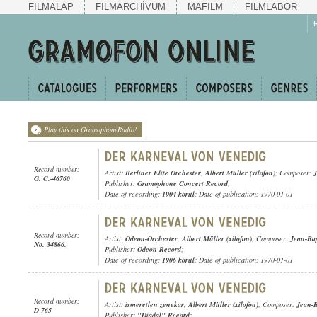
FILMALAP
FILMARCHÍVUM
MAFILM
FILMLABOR
Play this on GramophoneRadio!
Record number:
Artist:
Berliner Elite Orchester
,
Albert Müller (xilofon)
; Composer:
J
G. C.-46760
Publisher:
Gramophone Concert Record
;
Date of recording:
1904 körül
; Date of publication: 1970-01-01
Record number:
Artist:
Odeon-Orchester
,
Albert Müller (xilofon)
; Composer:
Jean-Bap
No. 34866.
Publisher:
Odeon Record
;
Date of recording:
1906 körül
; Date of publication: 1970-01-01
Record number:
Artist:
ismeretlen zenekar
,
Albert Müller (xilofon)
; Composer:
Jean-B
D 765
Publisher:
"Diadal" Record
;