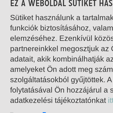
Sütiket használunk a tartalm
funkciók biztosításához, vala
elemzéséhez. Ezenkívül közö
partnereinkkel megosztjuk az
adatait, akik kombinálhatják a
amelyeket Ön adott meg számu
szolgáltatásokból gyűjtöttek.
folytatásával Ön hozzájárul a 
1-2
/ total 2 hit
adatkezelési tájékoztatónkat
it