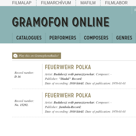
FILMALAP
FILMARCHÍVUM
MAFILM
FILMLABOR
Play this on GramophoneRadio!
Record number:
Artist:
Budakeszi sváb parasztzenekar
; Composer: -
D 16
Publisher:
"Diadal" Record
;
Date of recording:
1910 körül
; Date of publication: 1970-01-01
Record number:
Artist:
Budakeszi sváb parasztzenekar
; Composer: -
No. 15292.
Publisher:
Jumbola-Record
;
Date of recording:
1910 körül
; Date of publication: 1970-01-01