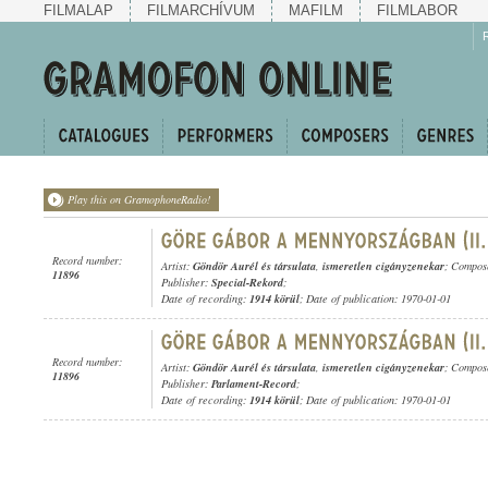
FILMALAP
FILMARCHÍVUM
MAFILM
FILMLABOR
Play this on GramophoneRadio!
Record number:
Artist:
Göndör Aurél és társulata
,
ismeretlen cigányzenekar
; Compos
11896
Publisher:
Special-Rekord
;
Date of recording:
1914 körül
; Date of publication: 1970-01-01
Record number:
Artist:
Göndör Aurél és társulata
,
ismeretlen cigányzenekar
; Compos
11896
Publisher:
Parlament-Record
;
Date of recording:
1914 körül
; Date of publication: 1970-01-01