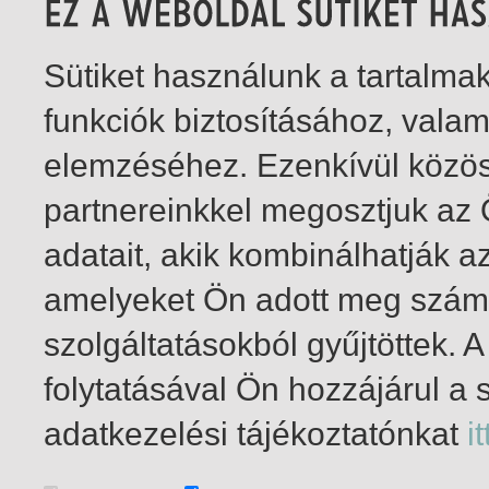
Sütiket használunk a tartalm
funkciók biztosításához, vala
elemzéséhez. Ezenkívül közö
partnereinkkel megosztjuk az
adatait, akik kombinálhatják a
amelyeket Ön adott meg számu
szolgáltatásokból gyűjtöttek.
folytatásával Ön hozzájárul a 
1-2
/ total 2 hit
adatkezelési tájékoztatónkat
it