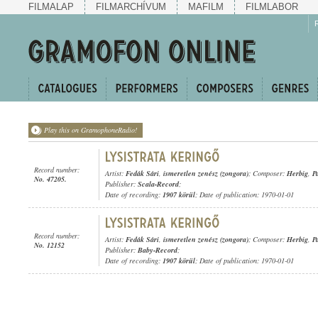
FILMALAP
FILMARCHÍVUM
MAFILM
FILMLABOR
Play this on GramophoneRadio!
Record number:
Artist:
Fedák Sári
,
ismeretlen zenész (zongora)
; Composer:
Herbig
,
P
No. 47205.
Publisher:
Scala-Record
;
Date of recording:
1907 körül
; Date of publication: 1970-01-01
Record number:
Artist:
Fedák Sári
,
ismeretlen zenész (zongora)
; Composer:
Herbig
,
P
No. 12152
Publisher:
Baby-Record
;
Date of recording:
1907 körül
; Date of publication: 1970-01-01