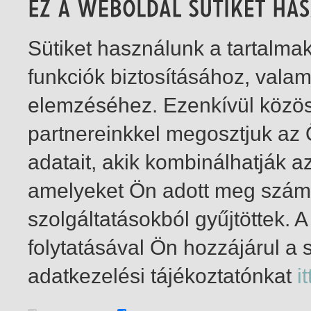
Sütiket használunk a tartalm
funkciók biztosításához, vala
elemzéséhez. Ezenkívül közö
partnereinkkel megosztjuk az
adatait, akik kombinálhatják a
amelyeket Ön adott meg számu
szolgáltatásokból gyűjtöttek.
folytatásával Ön hozzájárul a 
1-2
/ total 2 hit
adatkezelési tájékoztatónkat
it