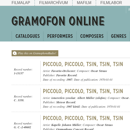
FILMALAP
FILMARCHÍVUM
MAFILM
FILMLABOR
Play this on GramophoneRadio!
Record number:
Artist:
Favorite-Orchester
; Composer:
Oscar Straus
1-13137
Publisher:
Favorite Record
;
Date of recording:
1907
; Date of publication: 1970-01-01
Record number:
Artist:
ismeretlen zenekar
,
Albert Müller (xilofon)
; Composer:
Oscar 
C. 3358.
Publisher:
Meteor Record
;
Date of recording:
1907 körül
; Date of publication: 1970-01-01
Record number:
Artist:
Kapelle Johann Müller
; Composer:
Oscar Straus
G. C.-2-40602
Publisher:
Gramophone Concert Record
;