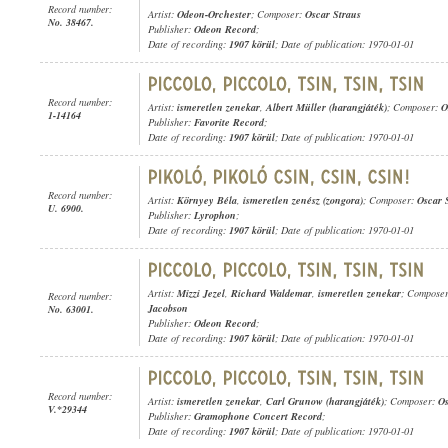
Record number:
Artist:
Odeon-Orchester
; Composer:
Oscar Straus
No. 38467.
Publisher:
Odeon Record
;
Date of recording:
1907 körül
; Date of publication: 1970-01-01
Record number:
Artist:
ismeretlen zenekar
,
Albert Müller (harangjáték)
; Composer:
O
1-14164
Publisher:
Favorite Record
;
Date of recording:
1907 körül
; Date of publication: 1970-01-01
Record number:
Artist:
Környey Béla
,
ismeretlen zenész (zongora)
; Composer:
Oscar 
U. 6900.
Publisher:
Lyrophon
;
Date of recording:
1907 körül
; Date of publication: 1970-01-01
Artist:
Mizzi Jezel
,
Richard Waldemar
,
ismeretlen zenekar
; Compose
Record number:
Jacobson
No. 63001.
Publisher:
Odeon Record
;
Date of recording:
1907 körül
; Date of publication: 1970-01-01
Record number:
Artist:
ismeretlen zenekar
,
Carl Grunow (harangjáték)
; Composer:
Os
V.*29344
Publisher:
Gramophone Concert Record
;
Date of recording:
1907 körül
; Date of publication: 1970-01-01