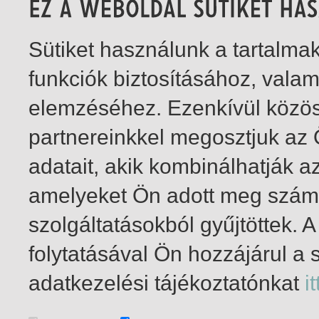
Sütiket használunk a tartalm
funkciók biztosításához, vala
elemzéséhez. Ezenkívül közö
partnereinkkel megosztjuk az
adatait, akik kombinálhatják a
amelyeket Ön adott meg számu
szolgáltatásokból gyűjtöttek.
folytatásával Ön hozzájárul a 
1-14
/ total 14 hit
adatkezelési tájékoztatónkat
it