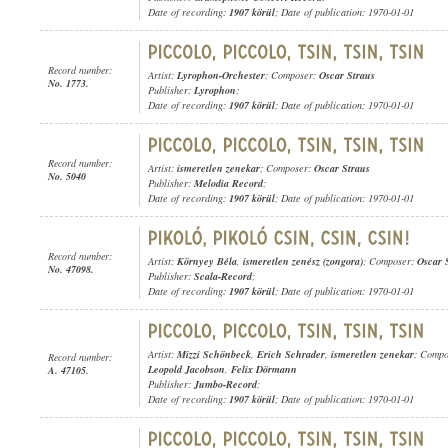
Date of recording:
1907 körül
; Date of publication: 1970-01-01
Record number:
Artist:
Lyrophon-Orchester
; Composer:
Oscar Straus
No. 1773.
Publisher:
Lyrophon
;
Date of recording:
1907 körül
; Date of publication: 1970-01-01
Record number:
Artist:
ismeretlen zenekar
; Composer:
Oscar Straus
No. 5040
Publisher:
Melodia Record
;
Date of recording:
1907 körül
; Date of publication: 1970-01-01
Record number:
Artist:
Környey Béla
,
ismeretlen zenész (zongora)
; Composer:
Oscar 
No. 47098.
Publisher:
Scala-Record
;
Date of recording:
1907 körül
; Date of publication: 1970-01-01
Artist:
Mizzi Schönbeck
,
Erich Schrader
,
ismeretlen zenekar
; Comp
Record number:
Leopold Jacobson
,
Felix Dörmann
A. 47105.
Publisher:
Jumbo-Record
;
Date of recording:
1907 körül
; Date of publication: 1970-01-01