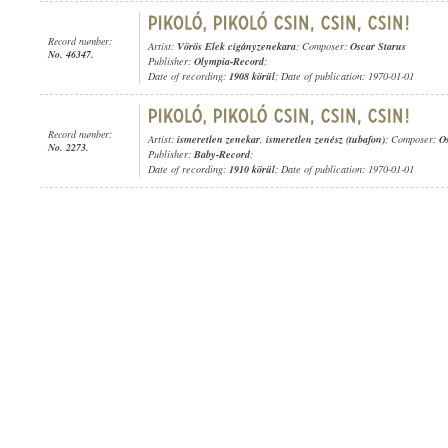
Record number:
Artist:
Vörös Elek cigányzenekara
; Composer:
Oscar Starus
No. 46347.
Publisher:
Olympia-Record
;
Date of recording:
1908 körül
; Date of publication: 1970-01-01
Record number:
Artist:
ismeretlen zenekar
,
ismeretlen zenész (tubafon)
; Composer:
O
No. 2273.
Publisher:
Baby-Record
;
Date of recording:
1910 körül
; Date of publication: 1970-01-01