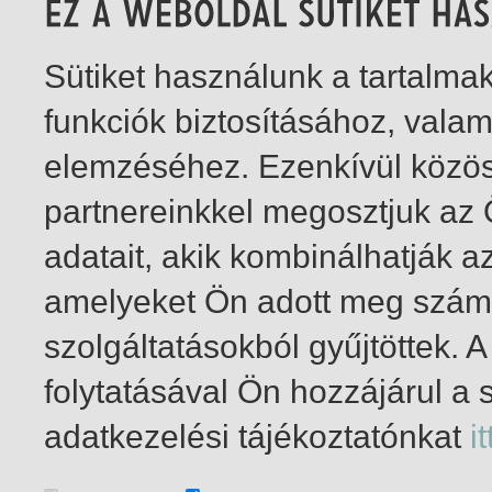
Sütiket használunk a tartalm
funkciók biztosításához, vala
elemzéséhez. Ezenkívül közö
partnereinkkel megosztjuk az
adatait, akik kombinálhatják a
amelyeket Ön adott meg számu
szolgáltatásokból gyűjtöttek.
folytatásával Ön hozzájárul a 
1-1
/ total 1 hit
adatkezelési tájékoztatónkat
it