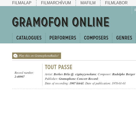
FILMALAP
FILMARCHÍVUM
MAFILM
FILMLABOR
Play this on GramophoneRadio!
Record number:
Artist:
Berkes Béla ifj. cigányzenekara
; Composer:
Rudolphe Berger
2-40907
Publisher:
Gramophone Concert Record
;
Date of recording:
1907 körül
; Date of publication: 1970-01-01