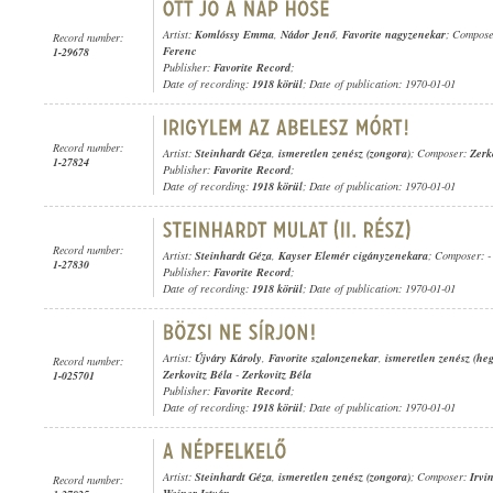
Artist:
Komlóssy Emma
,
Nádor Jenő
,
Favorite nagyzenekar
; Compos
Record number:
Ferenc
1-29678
Publisher:
Favorite Record
;
Date of recording:
1918 körül
; Date of publication: 1970-01-01
Record number:
Artist:
Steinhardt Géza
,
ismeretlen zenész (zongora)
; Composer:
Zerk
1-27824
Publisher:
Favorite Record
;
Date of recording:
1918 körül
; Date of publication: 1970-01-01
Record number:
Artist:
Steinhardt Géza
,
Kayser Elemér cigányzenekara
; Composer: -
1-27830
Publisher:
Favorite Record
;
Date of recording:
1918 körül
; Date of publication: 1970-01-01
Artist:
Újváry Károly
,
Favorite szalonzenekar
,
ismeretlen zenész (he
Record number:
Zerkovitz Béla
-
Zerkovitz Béla
1-025701
Publisher:
Favorite Record
;
Date of recording:
1918 körül
; Date of publication: 1970-01-01
Artist:
Steinhardt Géza
,
ismeretlen zenész (zongora)
; Composer:
Irvi
Record number: