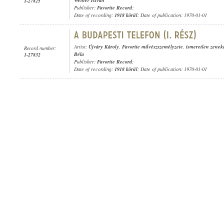
Weiner István
1-27825
Publisher:
Favorite Record
;
Date of recording:
1918 körül
; Date of publication: 1970-01-01
Artist:
Újváry Károly
,
Favorite művészszemélyzete
,
ismeretlen zenek
Record number:
Béla
1-27832
Publisher:
Favorite Record
;
Date of recording:
1918 körül
; Date of publication: 1970-01-01