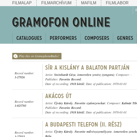
FILMALAP
FILMARCHÍVUM
MAFILM
FILMLABOR
Play this on GramophoneRadio!
Record number:
Artist:
Steinhardt Géza
,
ismeretlen zenész (zongora)
; Composer: -
1-27826
Publisher:
Favorite Record
;
Date of recording:
1918 körül
; Date of publication: 1970-01-01
Record number:
Artist:
Újváry Károly
,
Favorite szalonzenekar
; Composer:
Kalmár Tib
1-025703
Publisher:
Favorite Record
;
Date of recording:
1918 körül
; Date of publication: 1970-01-01
Artist:
Újváry Károly
,
Favorite művészszemélyzete
,
ismeretlen zenek
Record number:
Béla
1-27833