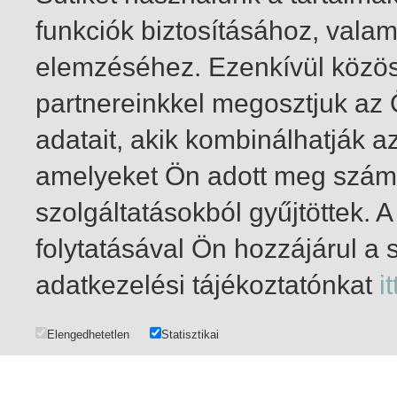
funkciók biztosításához, vala
elemzéséhez. Ezenkívül közö
partnereinkkel megosztjuk az
adatait, akik kombinálhatják a
amelyeket Ön adott meg számu
szolgáltatásokból gyűjtöttek.
folytatásával Ön hozzájárul a 
1-18
/ total 18 hit
adatkezelési tájékoztatónkat
it
Elengedhetetlen
Statisztikai