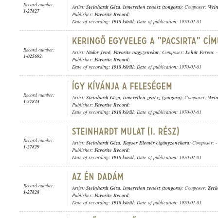
Record number:
Artist:
Steinhardt Géza
,
ismeretlen zenész (zongora)
; Composer:
Wein
1-27827
Publisher:
Favorite Record
;
Date of recording:
1918 körül
; Date of publication: 1970-01-01
Record number:
Artist:
Nádor Jenő
,
Favorite nagyzenekar
; Composer:
Lehár Ferenc
1-025692
Publisher:
Favorite Record
;
Date of recording:
1918 körül
; Date of publication: 1970-01-01
Record number:
Artist:
Steinhardt Géza
,
ismeretlen zenész (zongora)
; Composer:
Wein
1-27823
Publisher:
Favorite Record
;
Date of recording:
1918 körül
; Date of publication: 1970-01-01
Record number:
Artist:
Steinhardt Géza
,
Kayser Elemér cigányzenekara
; Composer: -
1-27829
Publisher:
Favorite Record
;
Date of recording:
1918 körül
; Date of publication: 1970-01-01
Record number:
Artist:
Steinhardt Géza
,
ismeretlen zenész (zongora)
; Composer:
Zerk
1-27828
Publisher:
Favorite Record
;
Date of recording:
1918 körül
; Date of publication: 1970-01-01