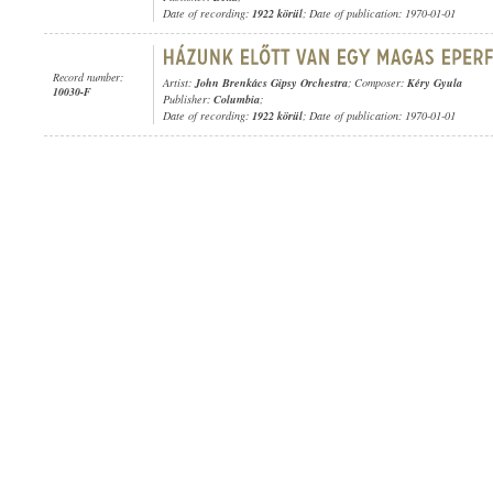
Date of recording:
1922 körül
; Date of publication: 1970-01-01
Record number:
Artist:
John Brenkács Gipsy Orchestra
; Composer:
Kéry Gyula
10030-F
Publisher:
Columbia
;
Date of recording:
1922 körül
; Date of publication: 1970-01-01