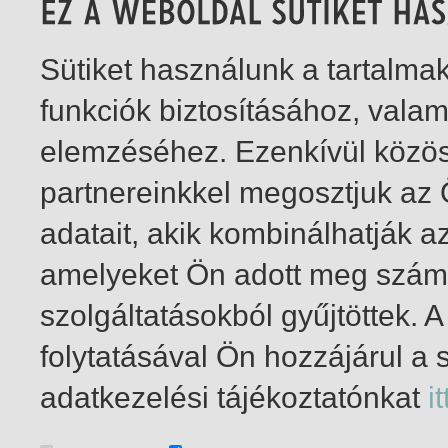
Sütiket használunk a tartalm
funkciók biztosításához, vala
elemzéséhez. Ezenkívül közö
partnereinkkel megosztjuk az
adatait, akik kombinálhatják a
amelyeket Ön adott meg számu
szolgáltatásokból gyűjtöttek.
folytatásával Ön hozzájárul a 
1-4
/ total 4 hit
adatkezelési tájékoztatónkat
it