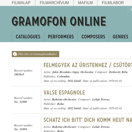
FILMALAP
FILMARCHÍVUM
MAFILM
FILMLABOR
Play this on GramophoneRadio!
Record number:
Artist:
John Brenkács Gipsy Orchestra
; Composer:
Zerkovitz Béla
10030-F
Publisher:
Columbia
;
Date of recording:
1922 körül
; Date of publication: 1970-01-01
Record number:
Artist:
Bohéme-Orchester
; Composer:
Lehár Ferenc
No. 31890
Publisher:
Beka
;
Date of recording:
1922 körül
; Date of publication: 1970-01-01
Record number:
Artist:
Bohéme-Orchester
; Composer:
Lehár Ferenc
No. 31894
Publisher:
Beka
;