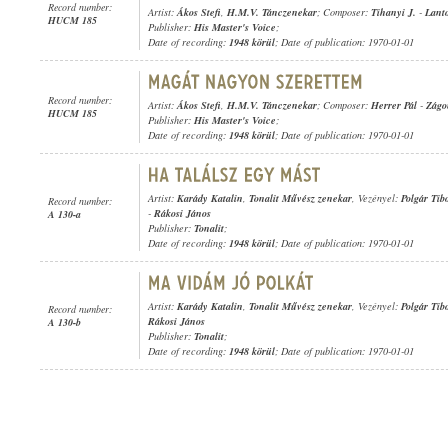
Record number:
Artist:
Ákos Stefi
,
H.M.V. Tánczenekar
; Composer:
Tihanyi J.
-
Lanto
HUCM 185
Publisher:
His Master's Voice
;
Date of recording:
1948 körül
; Date of publication: 1970-01-01
Record number:
Artist:
Ákos Stefi
,
H.M.V. Tánczenekar
; Composer:
Herrer Pál
-
Zágo
HUCM 185
Publisher:
His Master's Voice
;
Date of recording:
1948 körül
; Date of publication: 1970-01-01
Artist:
Karády Katalin
,
Tonalit Művész zenekar
, Vezényel:
Polgár Tib
Record number:
-
Rákosi János
A 130-a
Publisher:
Tonalit
;
Date of recording:
1948 körül
; Date of publication: 1970-01-01
Artist:
Karády Katalin
,
Tonalit Művész zenekar
, Vezényel:
Polgár Tib
Record number:
Rákosi János
A 130-b
Publisher:
Tonalit
;
Date of recording:
1948 körül
; Date of publication: 1970-01-01