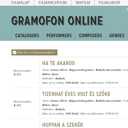
FILMALAP
FILMARCHÍVUM
MAFILM
FILMLABOR
Play this on GramophoneRadio!
Artist:
Lantos Olivér
,
Bágya-énekegyüttes
,
Radiola tánczenekar
; Co
Record number:
Rákosi János
R 472
Publisher:
Radiola
;
Date of recording:
1948 körül
; Date of publication: 1970-01-01
Artist:
Lantos Olivér
,
Bágya-énekegyüttes
,
Radiola tánczenekar
; Co
Record number:
Rákosi János
R 472
Publisher:
Radiola
;
Date of recording:
1948 körül
; Date of publication: 1970-01-01