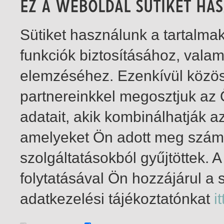
Sütiket használunk a tartalm
funkciók biztosításához, vala
elemzéséhez. Ezenkívül közö
partnereinkkel megosztjuk az
adatait, akik kombinálhatják a
amelyeket Ön adott meg számu
szolgáltatásokból gyűjtöttek.
folytatásával Ön hozzájárul a 
1-6
/ total 6 hit
adatkezelési tájékoztatónkat
it