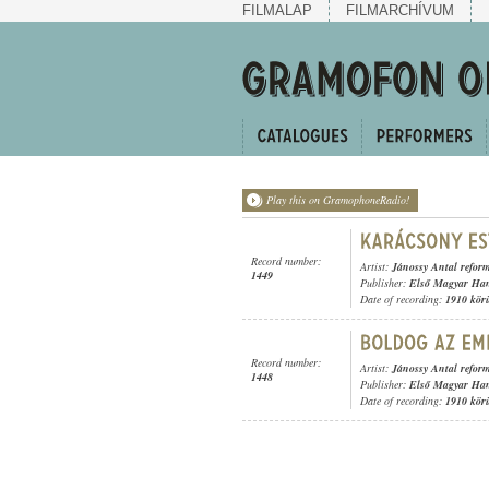
FILMALAP
FILMARCHÍVUM
Play this on GramophoneRadio!
Record number:
Artist:
Jánossy Antal refor
1449
Publisher:
Első Magyar Ha
Date of recording:
1910 kör
Record number:
Artist:
Jánossy Antal refor
1448
Publisher:
Első Magyar Ha
Date of recording:
1910 kör