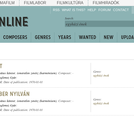
MAFILM
FILMLABOR
FILMKULTÚRA
FILMHIRADÓK
RSS
WHAT IS THIS?
HELP
FORUM
CONTACT
Listen!
Search:
Enrich!
Keep track of what is
happening!
Share!
Genre:
mátus kántor
,
ismeretlen zenész (harmónium)
; Composer: -
egyházi ének
nglemez Gyár
;
ül
; Date of publication: 1970-01-01
Genre:
mátus kántor
,
ismeretlen zenész (harmónium)
; Composer: -
egyházi ének
nglemez Gyár
;
ül
; Date of publication: 1970-01-01