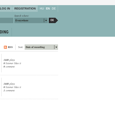
LOG IN
REGISTRATION
HU
EN
DE
Search where:
Everywhere
RSS
Sort:
Date of recording
1448
plays
0
listener likes it
0
comment
1448
plays
0
listener likes it
1
comment