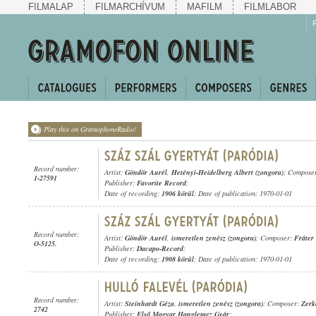
FILMALAP
FILMARCHÍVUM
MAFILM
FILMLABOR
Play this on GramophoneRadio!
Record number:
Artist:
Göndör Aurél
,
Hetényi-Heidelberg Albert (zongora)
; Compose
1-27591
Publisher:
Favorite Record
;
Date of recording:
1906 körül
; Date of publication: 1970-01-01
Record number:
Artist:
Göndör Aurél
,
ismeretlen zenész (zongora)
; Composer:
Fráter
O-5125.
Publisher:
Dacapo-Record
;
Date of recording:
1908 körül
; Date of publication: 1970-01-01
Record number:
Artist:
Steinhardt Géza
,
ismeretlen zenész (zongora)
; Composer:
Zerk
2742
Publisher:
Első Magyar Hanglemez Gyár
;