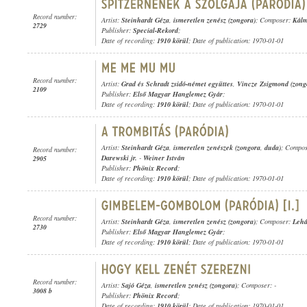
Record number:
Artist:
Steinhardt Géza
,
ismeretlen zenész (zongora)
; Composer:
Kál
2729
Publisher:
Special-Rekord
;
Date of recording:
1910 körül
; Date of publication: 1970-01-01
Record number:
Artist:
Grad és Schradt zsidó-német együttes
,
Vincze Zsigmond (zong
2109
Publisher:
Első Magyar Hanglemez Gyár
;
Date of recording:
1910 körül
; Date of publication: 1970-01-01
Artist:
Steinhardt Géza
,
ismeretlen zenészek (zongora
,
duda)
; Compo
Record number:
Darewski jr.
-
Weiner István
2905
Publisher:
Phönix Record
;
Date of recording:
1910 körül
; Date of publication: 1970-01-01
Record number:
Artist:
Steinhardt Géza
,
ismeretlen zenész (zongora)
; Composer:
Lehá
2730
Publisher:
Első Magyar Hanglemez Gyár
;
Date of recording:
1910 körül
; Date of publication: 1970-01-01
Record number:
Artist:
Sajó Géza
,
ismeretlen zenész (zongora)
; Composer: -
3008 b
Publisher:
Phönix Record
;
Date of recording:
1910 körül
; Date of publication: 1970-01-01