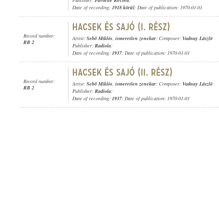
Publisher:
Favorite Record
;
Date of recording:
1918 körül
; Date of publication: 1970-01-01
Record number:
Artist:
Sebő Miklós
,
ismeretlen zenekar
; Composer:
Vadnay László
RB 2
Publisher:
Radiola
;
Date of recording:
1937
; Date of publication: 1970-01-01
Record number:
Artist:
Sebő Miklós
,
ismeretlen zenekar
; Composer:
Vadnay László
RB 2
Publisher:
Radiola
;
Date of recording:
1937
; Date of publication: 1970-01-01