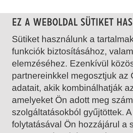
Sütiket használunk a tartalm
funkciók biztosításához, vala
elemzéséhez. Ezenkívül közö
partnereinkkel megosztjuk az
adatait, akik kombinálhatják a
amelyeket Ön adott meg számu
szolgáltatásokból gyűjtöttek.
folytatásával Ön hozzájárul a 
1-19
/ total 19 hit