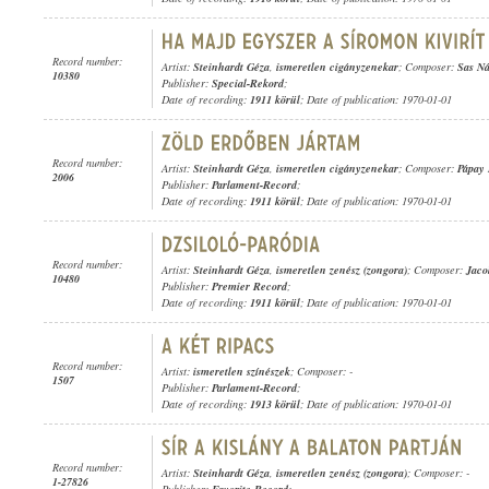
Record number:
Artist:
Steinhardt Géza
,
ismeretlen cigányzenekar
; Composer:
Sas Ná
10380
Publisher:
Special-Rekord
;
Date of recording:
1911 körül
; Date of publication: 1970-01-01
Record number:
Artist:
Steinhardt Géza
,
ismeretlen cigányzenekar
; Composer:
Pápay 
2006
Publisher:
Parlament-Record
;
Date of recording:
1911 körül
; Date of publication: 1970-01-01
Record number:
Artist:
Steinhardt Géza
,
ismeretlen zenész (zongora)
; Composer:
Jaco
10480
Publisher:
Premier Record
;
Date of recording:
1911 körül
; Date of publication: 1970-01-01
Record number:
Artist:
ismeretlen színészek
; Composer: -
1507
Publisher:
Parlament-Record
;
Date of recording:
1913 körül
; Date of publication: 1970-01-01
Record number:
Artist:
Steinhardt Géza
,
ismeretlen zenész (zongora)
; Composer: -
1-27826