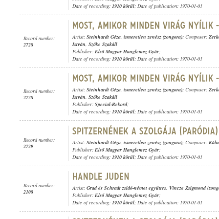
Date of recording:
1910 körül
; Date of publication: 1970-01-01
Artist:
Steinhardt Géza
,
ismeretlen zenész (zongora)
; Composer:
Zerk
Record number:
István
,
Szőke Szakáll
2728
Publisher:
Első Magyar Hanglemez Gyár
;
Date of recording:
1910 körül
; Date of publication: 1970-01-01
Artist:
Steinhardt Géza
,
ismeretlen zenész (zongora)
; Composer:
Zerk
Record number:
István
,
Szőke Szakáll
2728
Publisher:
Special-Rekord
;
Date of recording:
1910 körül
; Date of publication: 1970-01-01
Record number:
Artist:
Steinhardt Géza
,
ismeretlen zenész (zongora)
; Composer:
Kál
2729
Publisher:
Első Magyar Hanglemez Gyár
;
Date of recording:
1910 körül
; Date of publication: 1970-01-01
Record number:
Artist:
Grad és Schradt zsidó-német együttes
,
Vincze Zsigmond (zong
2108
Publisher:
Első Magyar Hanglemez Gyár
;
Date of recording:
1910 körül
; Date of publication: 1970-01-01