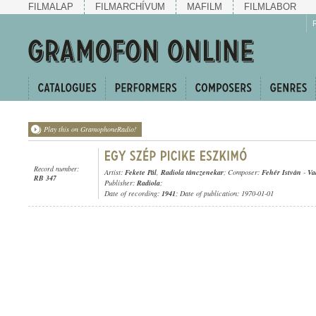
FILMALAP
FILMARCHÍVUM
MAFILM
FILMLABOR
Play this on GramophoneRadio!
Record number:
Artist:
Fekete Pál
,
Radiola tánczenekar
; Composer:
Fehér István
-
Va
RB 347
Publisher:
Radiola
;
Date of recording:
1941
; Date of publication: 1970-01-01