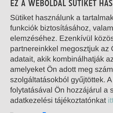
Sütiket használunk a tartalm
funkciók biztosításához, vala
elemzéséhez. Ezenkívül közö
partnereinkkel megosztjuk az
adatait, akik kombinálhatják a
amelyeket Ön adott meg számu
szolgáltatásokból gyűjtöttek.
folytatásával Ön hozzájárul a 
1-1
/ total 1 hit
adatkezelési tájékoztatónkat
it