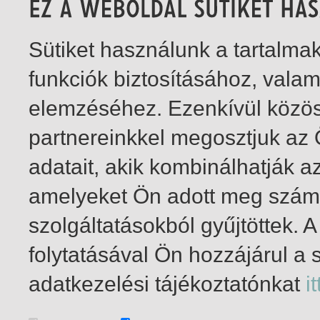
Sütiket használunk a tartalm
funkciók biztosításához, vala
elemzéséhez. Ezenkívül közö
partnereinkkel megosztjuk az
adatait, akik kombinálhatják a
amelyeket Ön adott meg számu
szolgáltatásokból gyűjtöttek.
folytatásával Ön hozzájárul a 
1-2
/ total 2 hit
adatkezelési tájékoztatónkat
it