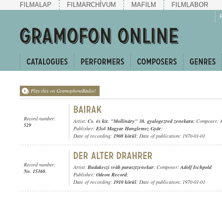
FILMALAP
FILMARCHÍVUM
MAFILM
FILMLABOR
Play this on GramophoneRadio!
Record number:
Artist:
Cs. és kir. "Mollináry" 38. gyalogezred zenekara
; Composer:
529
Publisher:
Első Magyar Hanglemez Gyár
;
Date of recording:
1908 körül
; Date of publication: 1970-01-01
Record number:
Artist:
Budakeszi sváb parasztzenekar
; Composer:
Adolf Ischpold
No. 15360.
Publisher:
Odeon Record
;
Date of recording:
1910 körül
; Date of publication: 1970-01-01