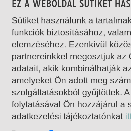
Sütiket használunk a tartalm
funkciók biztosításához, vala
elemzéséhez. Ezenkívül közö
partnereinkkel megosztjuk az
adatait, akik kombinálhatják a
amelyeket Ön adott meg számu
szolgáltatásokból gyűjtöttek.
folytatásával Ön hozzájárul a 
1-1
/ total 1 hit
adatkezelési tájékoztatónkat
it