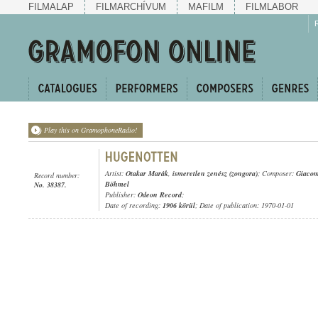
FILMALAP
FILMARCHÍVUM
MAFILM
FILMLABOR
Play this on GramophoneRadio!
Artist:
Otakar Marák
,
ismeretlen zenész (zongora)
; Composer:
Giaco
Record number:
Böhmel
No. 38387.
Publisher:
Odeon Record
;
Date of recording:
1906 körül
; Date of publication: 1970-01-01