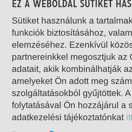
Sütiket használunk a tartalm
funkciók biztosításához, vala
elemzéséhez. Ezenkívül közö
partnereinkkel megosztjuk az
adatait, akik kombinálhatják a
amelyeket Ön adott meg számu
szolgáltatásokból gyűjtöttek.
folytatásával Ön hozzájárul a 
1-1
/ total 1 hit
adatkezelési tájékoztatónkat
it