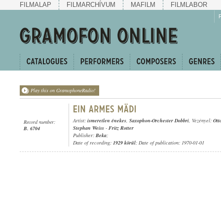
FILMALAP
FILMARCHÍVUM
MAFILM
FILMLABOR
Play this on GramophoneRadio!
Artist:
ismeretlen énekes
,
Saxophon-Orchester Dobbri
, Vezényel:
Ott
Record number:
Stephan Weiss
-
Fritz Rotter
B. 6704
Publisher:
Beka
;
Date of recording:
1929 körül
; Date of publication: 1970-01-01