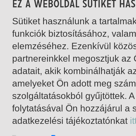
Sütiket használunk a tartalm
funkciók biztosításához, vala
elemzéséhez. Ezenkívül közö
partnereinkkel megosztjuk az
adatait, akik kombinálhatják a
amelyeket Ön adott meg számu
szolgáltatásokból gyűjtöttek.
folytatásával Ön hozzájárul a 
1-5
/ total 5 hit
adatkezelési tájékoztatónkat
it