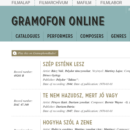
FILMALAP
FILMARCHÍVUM
MAFILM
FILMLABOR
Play this on GramophoneRadio!
Artist:
Rácz Vali
,
Polydor tánczenekar
, Vezényel:
Martiny Lajos
; Com
Record number:
Dénes György
49203 B
Publisher:
Polydor "Taktus"
;
Date of recording:
1944
; Date of publication: 1970-01-01
Record number:
Artist:
Fényes Kató
,
Durium zenekar
; Composer:
Bernie Wayne
-
G. 
DAC 47.340
Publisher:
Durium-Patria
;
Date of recording:
1947
; Date of publication: 1970-01-01
Artist:
Holéczy együttes
,
Martiny zenekar (Arr.: Martiny)
; Composer
Record number: