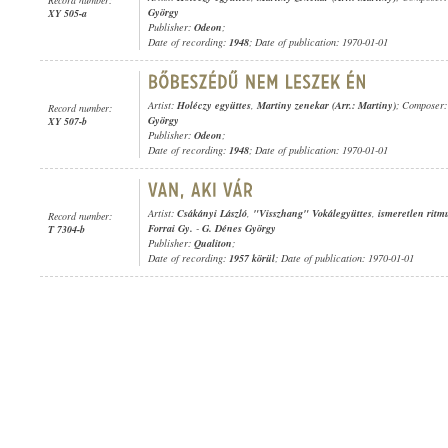
György
XY 505-a
Publisher:
Odeon
;
Date of recording:
1948
; Date of publication: 1970-01-01
Artist:
Holéczy együttes
,
Martiny zenekar (Arr.: Martiny)
; Composer
Record number:
György
XY 507-b
Publisher:
Odeon
;
Date of recording:
1948
; Date of publication: 1970-01-01
Artist:
Csákányi László
,
"Visszhang" Vokálegyüttes
,
ismeretlen ritm
Record number:
Forrai Gy.
-
G. Dénes György
T 7304-b
Publisher:
Qualiton
;
Date of recording:
1957 körül
; Date of publication: 1970-01-01