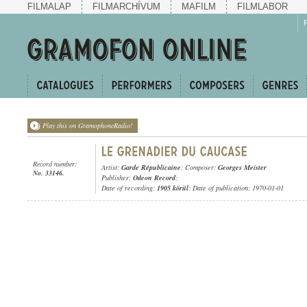
FILMALAP
FILMARCHÍVUM
MAFILM
FILMLABOR
Play this on GramophoneRadio!
Record number:
Artist:
Garde Républicaine
; Composer:
Georges Meister
No. 33146.
Publisher:
Odeon Record
;
Date of recording:
1905 körül
; Date of publication: 1970-01-01