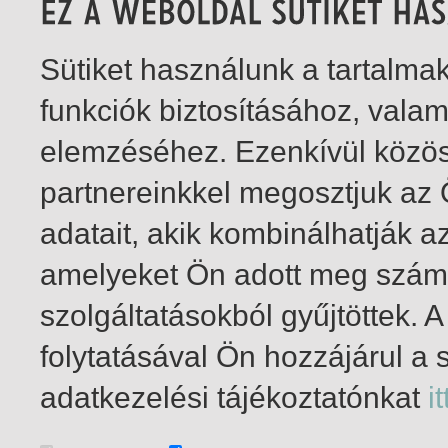
Sütiket használunk a tartalm
funkciók biztosításához, vala
elemzéséhez. Ezenkívül közö
partnereinkkel megosztjuk az
adatait, akik kombinálhatják a
amelyeket Ön adott meg számu
szolgáltatásokból gyűjtöttek.
folytatásával Ön hozzájárul a 
1-1
/ total 1 hit
adatkezelési tájékoztatónkat
it