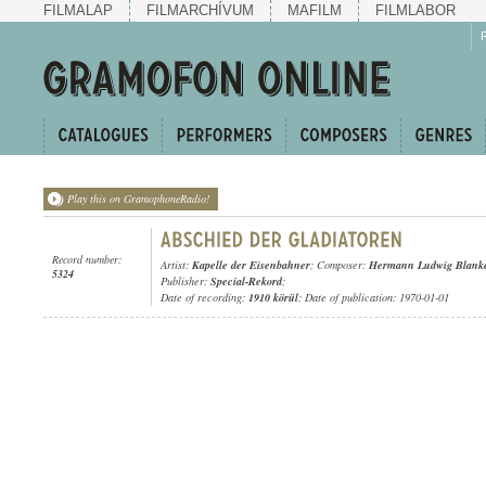
FILMALAP
FILMARCHÍVUM
MAFILM
FILMLABOR
Play this on GramophoneRadio!
Record number:
Artist:
Kapelle der Eisenbahner
; Composer:
Hermann Ludwig Blank
5324
Publisher:
Special-Rekord
;
Date of recording:
1910 körül
; Date of publication: 1970-01-01