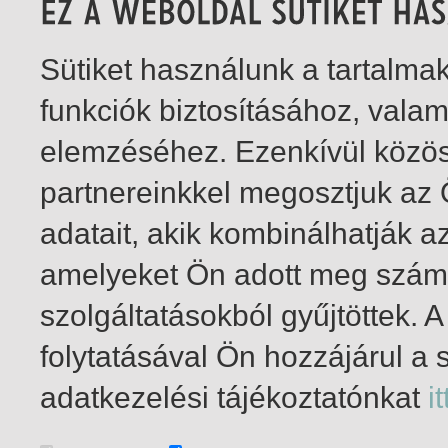
Sütiket használunk a tartalm
funkciók biztosításához, vala
elemzéséhez. Ezenkívül közö
partnereinkkel megosztjuk az
adatait, akik kombinálhatják a
amelyeket Ön adott meg számu
szolgáltatásokból gyűjtöttek.
folytatásával Ön hozzájárul a 
1-1
/ total 1 hit
adatkezelési tájékoztatónkat
it