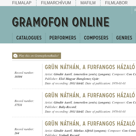
FILMALAP
FILMARCHÍVUM
MAFILM
FILMLABOR
Play this on GramophoneRadio!
Record number:
Artist:
Göndör Aurél
,
ismeretlen zenész (zongora)
; Composer:
Con C
10304
Publisher:
Első Magyar Hanglemez Gyár
;
Date of recording:
1911 körül
; Date of publication: 1970-01-01
Record number:
Artist:
Göndör Aurél
,
ismeretlen zenész (zongora)
; Composer:
Con C
17531
Publisher:
Baby-Record
;
Date of recording:
1911 körül
; Date of publication: 1970-01-01
Record number:
Artist:
Göndör Aurél
,
Márkus Alfréd (zongora)
; Composer:
Con Conr
264
Publisher:
Szabadi Record
;