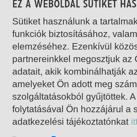
Sütiket használunk a tartalm
funkciók biztosításához, vala
elemzéséhez. Ezenkívül közö
partnereinkkel megosztjuk az
adatait, akik kombinálhatják a
amelyeket Ön adott meg számu
szolgáltatásokból gyűjtöttek.
folytatásával Ön hozzájárul a 
1-7
/ total 7 hit
adatkezelési tájékoztatónkat
it