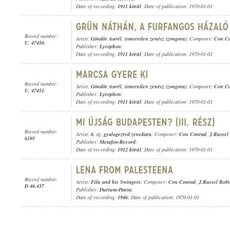
Date of recording:
1911 körül
; Date of publication: 1970-01-01
Record number:
Artist:
Göndör Aurél
,
ismeretlen zenész (zongora)
; Composer:
Con C
U. 47450.
Publisher:
Lyrophon
;
Date of recording:
1911 körül
; Date of publication: 1970-01-01
Record number:
Artist:
Göndör Aurél
,
ismeretlen zenész (zongora)
; Composer:
Con C
U. 47451.
Publisher:
Lyrophon
;
Date of recording:
1911 körül
; Date of publication: 1970-01-01
Record number:
Artist:
6. sz. gyalogezred zenekara
; Composer:
Con Conrad
,
J.Russel
6105
Publisher:
Metafon-Record
;
Date of recording:
1912 körül
; Date of publication: 1970-01-01
Record number:
Artist:
Filu and his Swingers
; Composer:
Con Conrad
,
J.Russel Rob
D 46.437
Publisher:
Durium-Patria
;
Date of recording:
1946
; Date of publication: 1970-01-01