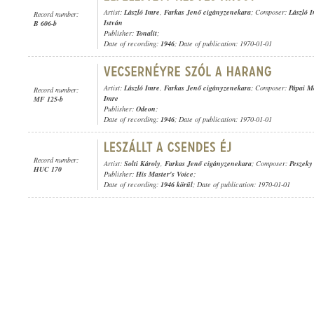
Artist:
László Imre
,
Farkas Jenő cigányzenekara
; Composer:
László 
Record number:
István
B 606-b
Publisher:
Tonalit
;
Date of recording:
1946
; Date of publication: 1970-01-01
Artist:
László Imre
,
Farkas Jenő cigányzenekara
; Composer:
Pápai M
Record number:
Imre
MF 125-b
Publisher:
Odeon
;
Date of recording:
1946
; Date of publication: 1970-01-01
Record number:
Artist:
Solti Károly
,
Farkas Jenő cigányzenekara
; Composer:
Peszek
HUC 170
Publisher:
His Master's Voice
;
Date of recording:
1946 körül
; Date of publication: 1970-01-01