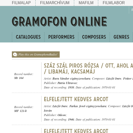
FILMALAP
FILMARCHÍVUM
MAFILM
FILMLABOR
Play this on GramophoneRadio!
Record number:
Mr 164
Artist:
Bura Sándor cigányzenekara
; Composer:
László Imre
,
Fráter
Publisher:
Patria Ultravox
;
Date of recording:
1938
; Date of publication: 1970-01-01
Artist:
László Imre
,
Farkas Jenő cigányzenekara
; Composer:
László 
Record number:
István
MF 121-b
Publisher:
Odeon
;
Date of recording:
1946
; Date of publication: 1970-01-01