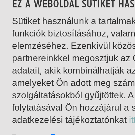
Sütiket használunk a tartalm
funkciók biztosításához, vala
elemzéséhez. Ezenkívül közö
partnereinkkel megosztjuk az
adatait, akik kombinálhatják a
amelyeket Ön adott meg számu
szolgáltatásokból gyűjtöttek.
folytatásával Ön hozzájárul a 
1-5
/ total 5 hit
adatkezelési tájékoztatónkat
it