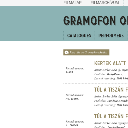
FILMALAP
FILMARCHÍVUM
Play this on GramophoneRadio!
Record number:
Artist:
Berkes Béla ifj. cig
11003
Publisher:
Baby-Record
;
Date of recording:
1908 kör
Record number:
Artist:
Berkes Béla cigányz
No. 15603.
Publisher:
Jumbola-Record
;
Date of recording:
1909 kör
Record number:
Artist:
Berkes Béla cigányz
A. 110069.
Publisher:
Jumbo-Record
;