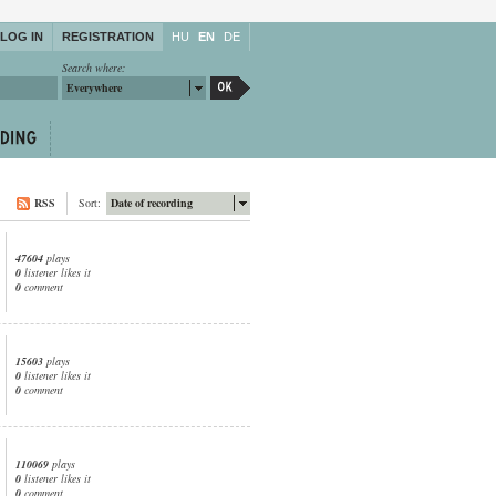
LOG IN
REGISTRATION
HU
EN
DE
Search where:
Everywhere
RSS
Sort:
Date of recording
47604
plays
0
listener likes it
0
comment
15603
plays
0
listener likes it
0
comment
110069
plays
0
listener likes it
0
comment