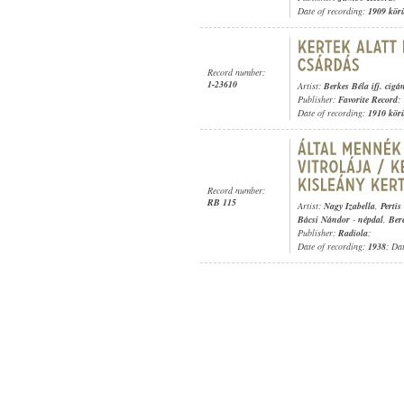
Date of recording:
1909 kör
Record number:
1-23610
Artist:
Berkes Béla ifj. cig
Publisher:
Favorite Record
;
Date of recording:
1910 kör
Record number:
RB 115
Artist:
Nagy Izabella
,
Pertis
Bácsi Nándor
-
népdal
,
Ber
Publisher:
Radiola
;
Date of recording:
1938
; Da