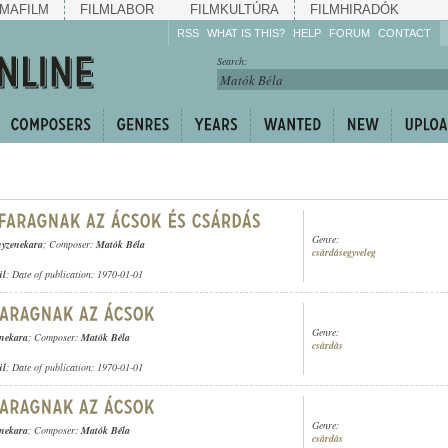
MAFILM
FILMLABOR
FILMKULTÚRA
FILMHIRADÓK
RSS
WHAT IS THIS?
HELP
FORUM
CONTACT
Listen!
Search:
Enrich!
Keep track of what is
happening!
Share!
Genre:
ányzenekara
; Composer:
Matók Béla
csárdásegyveleg
ül
; Date of publication: 1970-01-01
Genre:
enekara
; Composer:
Matók Béla
csárdás
ül
; Date of publication: 1970-01-01
Genre:
enekara
; Composer:
Matók Béla
csárdás