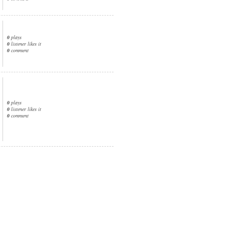
0
plays
0
listener likes it
0
comment
0
plays
0
listener likes it
0
comment