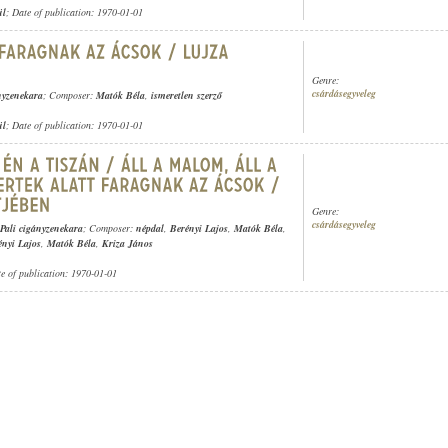
ül
; Date of publication: 1970-01-01
Genre:
csárdásegyveleg
ányzenekara
; Composer:
Matók Béla
,
ismeretlen szerző
ül
; Date of publication: 1970-01-01
Genre:
csárdásegyveleg
 Pali cigányzenekara
; Composer:
népdal
,
Berényi Lajos
,
Matók Béla
,
ényi Lajos
,
Matók Béla
,
Kriza János
te of publication: 1970-01-01