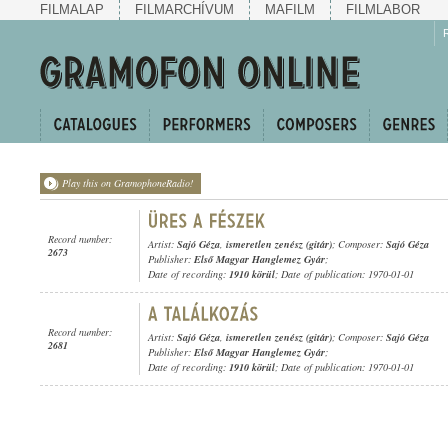
FILMALAP
FILMARCHÍVUM
MAFILM
FILMLABOR
Play this on GramophoneRadio!
Record number:
Artist:
Sajó Géza
,
ismeretlen zenész (gitár)
; Composer:
Sajó Géza
2673
Publisher:
Első Magyar Hanglemez Gyár
;
Date of recording:
1910 körül
; Date of publication: 1970-01-01
Record number:
Artist:
Sajó Géza
,
ismeretlen zenész (gitár)
; Composer:
Sajó Géza
2681
Publisher:
Első Magyar Hanglemez Gyár
;
Date of recording:
1910 körül
; Date of publication: 1970-01-01