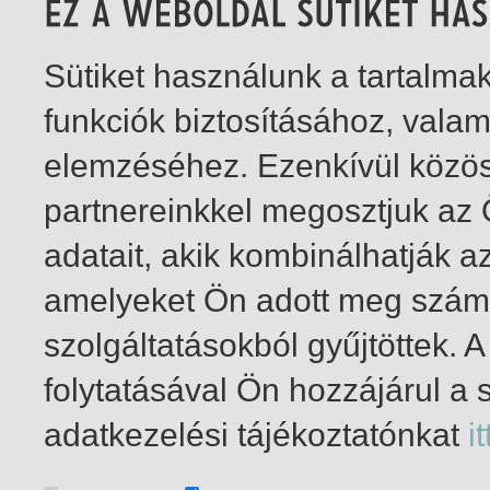
Sütiket használunk a tartalm
funkciók biztosításához, vala
elemzéséhez. Ezenkívül közö
partnereinkkel megosztjuk az
adatait, akik kombinálhatják a
amelyeket Ön adott meg számu
szolgáltatásokból gyűjtöttek.
folytatásával Ön hozzájárul a 
1-2
/ total 2 hit
adatkezelési tájékoztatónkat
it