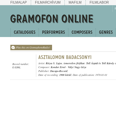
FILMALAP
FILMARCHÍVUM
MAFILM
FILMLABOR
Play this on GramophoneRadio!
Artist:
Rózsa S. Lajos
,
ismeretlen férfikar
,
Toll Árpád és Toll Károly
Record number:
Composer:
Kondor Ernő
-
Vályi Nagy Géza
U-5391.
Publisher:
Dacapo-Record
;
Date of recording:
1908 körül
; Date of publication: 1970-01-01