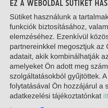
Sütiket használunk a tartalm
funkciók biztosításához, vala
elemzéséhez. Ezenkívül közö
partnereinkkel megosztjuk az
adatait, akik kombinálhatják a
amelyeket Ön adott meg számu
szolgáltatásokból gyűjtöttek.
folytatásával Ön hozzájárul a 
1-1
/ total 1 hit
adatkezelési tájékoztatónkat
it