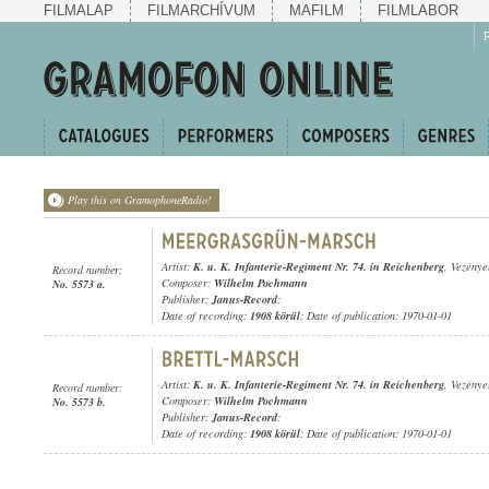
FILMALAP
FILMARCHÍVUM
MAFILM
FILMLABOR
Play this on GramophoneRadio!
Artist:
K. u. K. Infanterie-Regiment Nr. 74. in Reichenberg
, Vezénye
Record number:
Composer:
Wilhelm Pochmann
No. 5573 a.
Publisher:
Janus-Record
;
Date of recording:
1908 körül
; Date of publication: 1970-01-01
Artist:
K. u. K. Infanterie-Regiment Nr. 74. in Reichenberg
, Vezénye
Record number:
Composer:
Wilhelm Pochmann
No. 5573 b.
Publisher:
Janus-Record
;
Date of recording:
1908 körül
; Date of publication: 1970-01-01