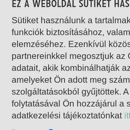
Sütiket használunk a tartalm
funkciók biztosításához, vala
elemzéséhez. Ezenkívül közö
partnereinkkel megosztjuk az
adatait, akik kombinálhatják a
amelyeket Ön adott meg számu
szolgáltatásokból gyűjtöttek.
folytatásával Ön hozzájárul a 
1-2
/ total 2 hit
adatkezelési tájékoztatónkat
it