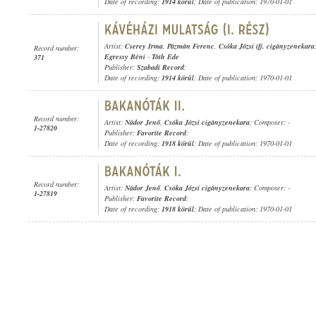
Date of recording:
1914 körül
; Date of publication: 1970-01-01
Artist:
Cserey Irma
,
Pázmán Ferenc
,
Csóka Józsi ifj. cigányzenekara
Record number:
Egressy Béni
-
Tóth Ede
371
Publisher:
Szabadi Record
;
Date of recording:
1914 körül
; Date of publication: 1970-01-01
Record number:
Artist:
Nádor Jenő
,
Csóka Józsi cigányzenekara
; Composer: -
1-27820
Publisher:
Favorite Record
;
Date of recording:
1918 körül
; Date of publication: 1970-01-01
Record number:
Artist:
Nádor Jenő
,
Csóka Józsi cigányzenekara
; Composer: -
1-27819
Publisher:
Favorite Record
;
Date of recording:
1918 körül
; Date of publication: 1970-01-01