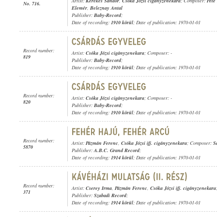
Artist:
Kerekes Sándor
,
Csóka Józsi cigányzenekara
; Composer:
Pete
No. 716.
Elemér
,
Beleznay Antal
Publisher:
Baby-Record
;
Date of recording:
1910 körül
; Date of publication: 1970-01-01
Record number:
Artist:
Csóka Józsi cigányzenekara
; Composer: -
819
Publisher:
Baby-Record
;
Date of recording:
1910 körül
; Date of publication: 1970-01-01
Record number:
Artist:
Csóka Józsi cigányzenekara
; Composer: -
820
Publisher:
Baby-Record
;
Date of recording:
1910 körül
; Date of publication: 1970-01-01
Record number:
Artist:
Pázmán Ferenc
,
Csóka Józsi ifj. cigányzenekara
; Composer:
S
5870
Publisher:
A.B.C. Grand Record
;
Date of recording:
1914 körül
; Date of publication: 1970-01-01
Record number:
Artist:
Cserey Irma
,
Pázmán Ferenc
,
Csóka Józsi ifj. cigányzenekara
371
Publisher:
Szabadi Record
;
Date of recording:
1914 körül
; Date of publication: 1970-01-01