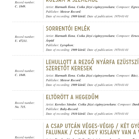
Record number:
C. 1849.
Artist:
Harmath Ilona
,
Csóka Józsi cigányzenekara
; Composer:
Egres
Publisher:
Meteor Record
;
Date of recording:
1909 körül
; Date of publication: 1970-01-01
Artist:
Harmath Ilona
,
Csóka Józsi cigányzenekara
; Composer:
Ernes
Record number:
Árpád
U. 47211.
Publisher:
Lyrophon
;
Date of recording:
1909 körül
; Date of publication: 1970-01-01
Record number:
C. 1848.
Artist:
Harmath Ilona
,
Csóka Józsi cigányzenekara
; Composer:
Rácz 
Publisher:
Meteor Record
;
Date of recording:
1909 körül
; Date of publication: 1970-01-01
Record number:
Artist:
Kerekes Sándor
,
Csóka Józsi cigányzenekara
; Composer:
Dank
No. 715.
Publisher:
Baby-Record
;
Date of recording:
1910 körül
; Date of publication: 1970-01-01
Record number: