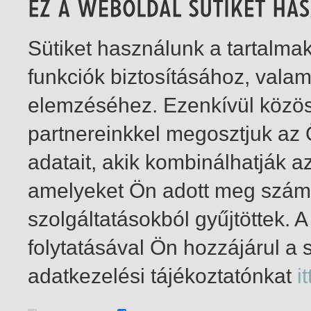
Sütiket használunk a tartalm
funkciók biztosításához, vala
elemzéséhez. Ezenkívül közö
partnereinkkel megosztjuk az
adatait, akik kombinálhatják a
amelyeket Ön adott meg számu
szolgáltatásokból gyűjtöttek.
folytatásával Ön hozzájárul a 
1-10
/ total 10 hit
adatkezelési tájékoztatónkat
it