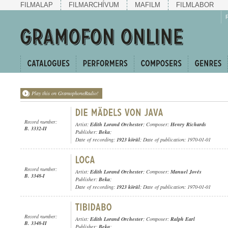
FILMALAP
FILMARCHÍVUM
MAFILM
FILMLABOR
Play this on GramophoneRadio!
Record number:
Artist:
Edith Lorand Orchester
; Composer:
Henry Richards
B. 3332-II
Publisher:
Beka
;
Date of recording:
1923 körül
; Date of publication: 1970-01-01
Record number:
Artist:
Edith Lorand Orchester
; Composer:
Manuel Jovés
B. 3348-I
Publisher:
Beka
;
Date of recording:
1923 körül
; Date of publication: 1970-01-01
Record number:
Artist:
Edith Lorand Orchester
; Composer:
Ralph Earl
B. 3348-II
Publisher:
Beka
;