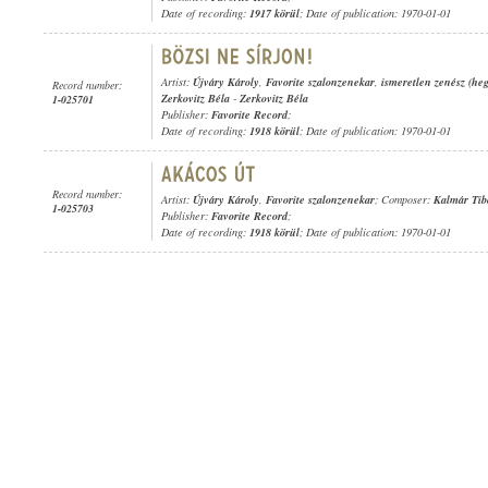
Date of recording:
1917 körül
; Date of publication: 1970-01-01
Artist:
Újváry Károly
,
Favorite szalonzenekar
,
ismeretlen zenész (he
Record number:
Zerkovitz Béla
-
Zerkovitz Béla
1-025701
Publisher:
Favorite Record
;
Date of recording:
1918 körül
; Date of publication: 1970-01-01
Record number:
Artist:
Újváry Károly
,
Favorite szalonzenekar
; Composer:
Kalmár Tib
1-025703
Publisher:
Favorite Record
;
Date of recording:
1918 körül
; Date of publication: 1970-01-01