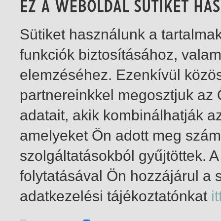
Sütiket használunk a tartalm
funkciók biztosításához, vala
elemzéséhez. Ezenkívül közö
partnereinkkel megosztjuk az
adatait, akik kombinálhatják a
amelyeket Ön adott meg számu
szolgáltatásokból gyűjtöttek.
folytatásával Ön hozzájárul a 
1-5
/ total 5 hit
adatkezelési tájékoztatónkat
it