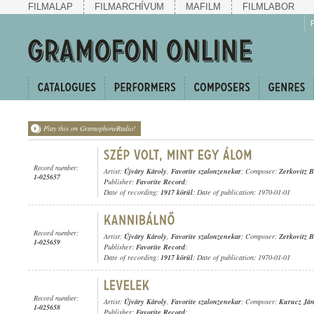
FILMALAP
FILMARCHÍVUM
MAFILM
FILMLABOR
Play this on GramophoneRadio!
Record number:
Artist:
Újváry Károly
,
Favorite szalonzenekar
; Composer:
Zerkovitz B
1-025657
Publisher:
Favorite Record
;
Date of recording:
1917 körül
; Date of publication: 1970-01-01
Record number:
Artist:
Újváry Károly
,
Favorite szalonzenekar
; Composer:
Zerkovitz B
1-025659
Publisher:
Favorite Record
;
Date of recording:
1917 körül
; Date of publication: 1970-01-01
Record number:
Artist:
Újváry Károly
,
Favorite szalonzenekar
; Composer:
Kurucz Ján
1-025658
Publisher:
Favorite Record
;