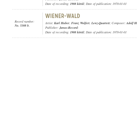
Date of recording:
1908 körül
; Date of publication: 1970-01-01
Record number:
Artist:
Karl Huber
,
Franz Wolfert
,
Lenz-Quartett
; Composer:
Adolf H
No. 5308 b.
Publisher:
Janus-Record
;
Date of recording:
1908 körül
; Date of publication: 1970-01-01