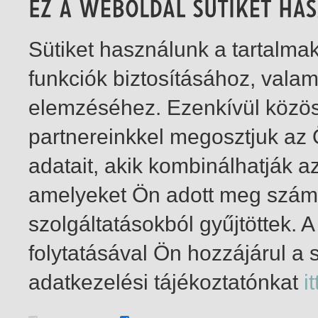
Sütiket használunk a tartalm
funkciók biztosításához, vala
elemzéséhez. Ezenkívül közö
partnereinkkel megosztjuk az
adatait, akik kombinálhatják a
amelyeket Ön adott meg számu
szolgáltatásokból gyűjtöttek.
folytatásával Ön hozzájárul a 
1-4
/ total 4 hit
adatkezelési tájékoztatónkat
it