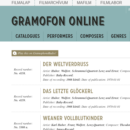
FILMALAP
FILMARCHÍVUM
MAFILM
FILMLABOR
Play this on GramophoneRadio!
Record number:
Artist:
Huber
,
Wolfert
,
Schrammel-Quartett Lenz und Ernst
; Compos
No. 4158.
Publisher:
Baby-Record
;
Date of recording:
1908 körül
; Date of publication: 1970-01-01
Record number:
Artist:
Huber
,
Wolfert
,
Schrammel-Quartett Lenz und Ernst
; Compose
No. 4159.
Publisher:
Baby-Record
;
Date of recording:
1908 körül
; Date of publication: 1970-01-01
Record number:
Artist:
Karl Huber
,
Franz Wolfert
,
Lenz-Quartett
; Composer:
Theodor
No. 5308 a.
Publisher:
Janus-Record
;