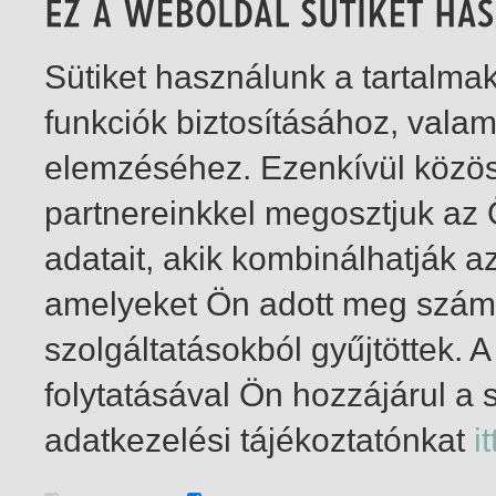
Sütiket használunk a tartalm
funkciók biztosításához, vala
elemzéséhez. Ezenkívül közö
partnereinkkel megosztjuk az
adatait, akik kombinálhatják a
amelyeket Ön adott meg számu
szolgáltatásokból gyűjtöttek.
folytatásával Ön hozzájárul a 
1-4
/ total 4 hit
adatkezelési tájékoztatónkat
it