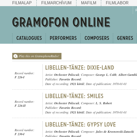
FILMALAP
FILMARCHÍVUM
MAFILM
FILMLABOR
Play this on GramophoneRadio!
Record number:
Artist:
Orchester Poliscuk
; Composer:
George L. Cobb
,
Albert Gumbl
F 226-I
Publisher:
Favorite Record
;
Date of recording:
1921 körül
; Date of publication: 1970-01-01
Record number:
Artist:
Orchester Poliscuk
; Composer:
L. S. Robert
F 226-II
Publisher:
Favorite Record
;
Date of recording:
1921 körül
; Date of publication: 1970-01-01
Record number:
Artist:
Orchester Poliscuk
; Composer:
Jules de Krosnowski-Zatucki
F 230-I
Publisher:
Favorite Record
;