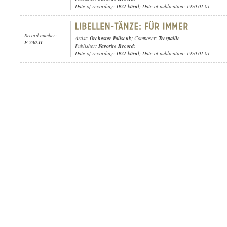
Date of recording:
1921 körül
; Date of publication: 1970-01-01
Record number:
Artist:
Orchester Poliscuk
; Composer:
Trespaille
F 230-II
Publisher:
Favorite Record
;
Date of recording:
1921 körül
; Date of publication: 1970-01-01