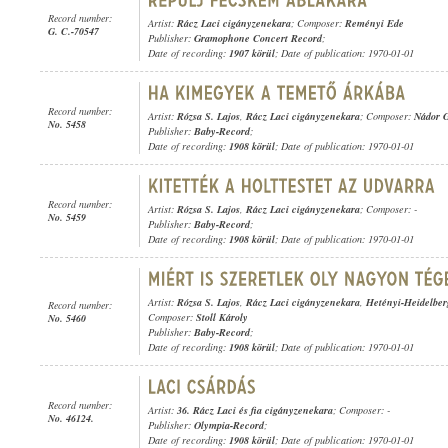
Record number:
Artist:
Rácz Laci cigányzenekara
; Composer:
Reményi Ede
G. C.-70547
Publisher:
Gramophone Concert Record
;
Date of recording:
1907 körül
; Date of publication: 1970-01-01
Record number:
Artist:
Rózsa S. Lajos
,
Rácz Laci cigányzenekara
; Composer:
Nádor 
No. 5458
Publisher:
Baby-Record
;
Date of recording:
1908 körül
; Date of publication: 1970-01-01
Record number:
Artist:
Rózsa S. Lajos
,
Rácz Laci cigányzenekara
; Composer: -
No. 5459
Publisher:
Baby-Record
;
Date of recording:
1908 körül
; Date of publication: 1970-01-01
Artist:
Rózsa S. Lajos
,
Rácz Laci cigányzenekara
,
Hetényi-Heidelberg
Record number:
Composer:
Stoll Károly
No. 5460
Publisher:
Baby-Record
;
Date of recording:
1908 körül
; Date of publication: 1970-01-01
Record number:
Artist:
36. Rácz Laci és fia cigányzenekara
; Composer: -
No. 46124.
Publisher:
Olympia-Record
;
Date of recording:
1908 körül
; Date of publication: 1970-01-01