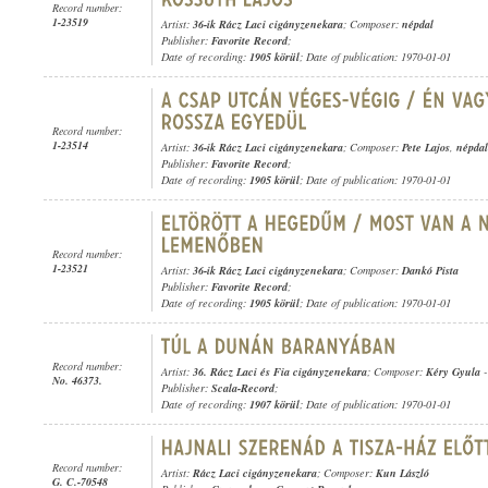
Record number:
1-23519
Artist:
36-ik Rácz Laci cigányzenekara
; Composer:
népdal
Publisher:
Favorite Record
;
Date of recording:
1905 körül
; Date of publication: 1970-01-01
Record number:
1-23514
Artist:
36-ik Rácz Laci cigányzenekara
; Composer:
Pete Lajos
,
népdal
Publisher:
Favorite Record
;
Date of recording:
1905 körül
; Date of publication: 1970-01-01
Record number:
1-23521
Artist:
36-ik Rácz Laci cigányzenekara
; Composer:
Dankó Pista
Publisher:
Favorite Record
;
Date of recording:
1905 körül
; Date of publication: 1970-01-01
Record number:
Artist:
36. Rácz Laci és Fia cigányzenekara
; Composer:
Kéry Gyula
No. 46373.
Publisher:
Scala-Record
;
Date of recording:
1907 körül
; Date of publication: 1970-01-01
Record number:
Artist:
Rácz Laci cigányzenekara
; Composer:
Kun László
G. C.-70548