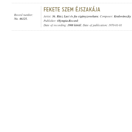
Record number:
Artist:
36. Rácz Laci és fia cigányzenekara
; Composer:
Kralovánszky
No. 46125.
Publisher:
Olympia-Record
;
Date of recording:
1908 körül
; Date of publication: 1970-01-01