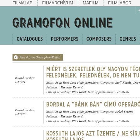
FILMALAP
FILMARCHÍVUM
MAFILM
FILMLABOR
Play this on GramophoneRadio!
Record number:
1-23524
Artist:
36-ik Rácz Laci cigányzenekara
; Composer:
Stoll Károly
,
Dócz
Publisher:
Favorite Record
;
Date of recording:
1905 körül
; Date of publication: 1970-01-01
Record number:
Artist:
36-ik Rácz Laci cigányzenekara
; Composer:
Erkel Ferenc
1-23525
Publisher:
Favorite Record
;
Date of recording:
1905 körül
; Date of publication: 1970-01-01