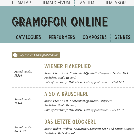
FILMALAP
FILMARCHÍVUM
MAFILM
FILMLABOR
Play this on GramophoneRadio!
Record number:
Artist:
Franz Auer
,
Schrammel-Quartett
; Composer:
Gustav Pick
13344
Publisher:
Scala-Record
;
Date of recording:
1907 körül
; Date of publication: 1970-01-01
Record number:
Artist:
Franz Auer
,
Schrammel-Quartett
; Composer: -
13346
Publisher:
Scala-Record
;
Date of recording:
1907 körül
; Date of publication: 1970-01-01
Record number:
Artist:
Huber
,
Wolfert
,
Schrammel-Quartett Lenz und Ernst
; Compose
No. 4159.
Publisher:
Baby-Record
;