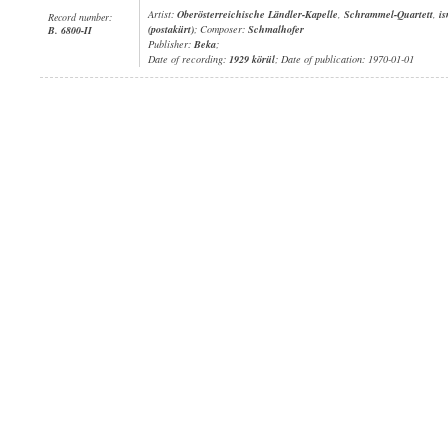
Artist:
Oberösterreichische Ländler-Kapelle
,
Schrammel-Quartett
,
i
Record number:
(postakürt)
; Composer:
Schmalhofer
B. 6800-II
Publisher:
Beka
;
Date of recording:
1929 körül
; Date of publication: 1970-01-01