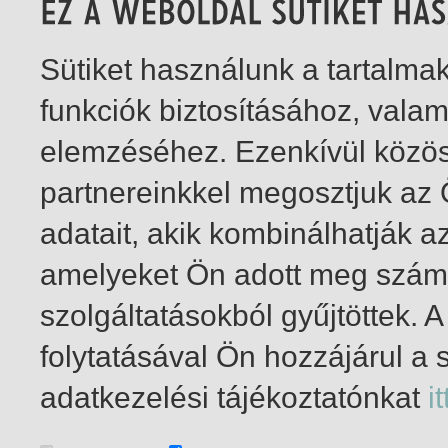
Sütiket használunk a tartalm
funkciók biztosításához, vala
elemzéséhez. Ezenkívül közö
partnereinkkel megosztjuk az
adatait, akik kombinálhatják a
amelyeket Ön adott meg számu
szolgáltatásokból gyűjtöttek.
folytatásával Ön hozzájárul a 
1-8
/ total 8 hit
adatkezelési tájékoztatónkat
it