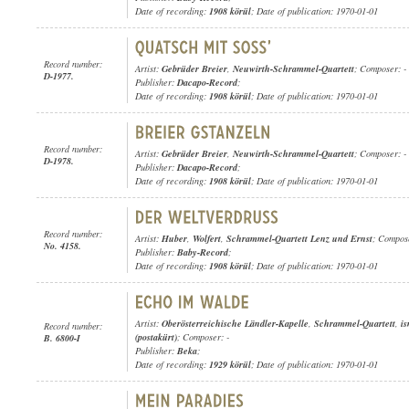
Date of recording:
1908 körül
; Date of publication: 1970-01-01
Record number:
Artist:
Gebrüder Breier
,
Neuwirth-Schrammel-Quartett
; Composer: -
D-1977.
Publisher:
Dacapo-Record
;
Date of recording:
1908 körül
; Date of publication: 1970-01-01
Record number:
Artist:
Gebrüder Breier
,
Neuwirth-Schrammel-Quartett
; Composer: -
D-1978.
Publisher:
Dacapo-Record
;
Date of recording:
1908 körül
; Date of publication: 1970-01-01
Record number:
Artist:
Huber
,
Wolfert
,
Schrammel-Quartett Lenz und Ernst
; Compos
No. 4158.
Publisher:
Baby-Record
;
Date of recording:
1908 körül
; Date of publication: 1970-01-01
Artist:
Oberösterreichische Ländler-Kapelle
,
Schrammel-Quartett
,
i
Record number:
(postakürt)
; Composer: -
B. 6800-I
Publisher:
Beka
;
Date of recording:
1929 körül
; Date of publication: 1970-01-01