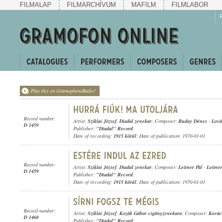
FILMALAP
FILMARCHÍVUM
MAFILM
FILMLABOR
Play this on GramophoneRadio!
Record number:
Artist:
Sziklai József
,
Diadal zenekar
; Composer:
Buday Dénes
-
Lová
D 1459
Publisher:
"Diadal" Record
;
Date of recording:
1915 körül
; Date of publication: 1970-01-01
Record number:
Artist:
Sziklai József
,
Diadal zenekar
; Composer:
Leitner Pál
-
Leitner
D 1459
Publisher:
"Diadal" Record
;
Date of recording:
1915 körül
; Date of publication: 1970-01-01
Record number:
Artist:
Sziklai József
,
Kozák Gábor cigányzenekara
; Composer:
Kovác
D 1460
Publisher:
"Diadal" Record
;