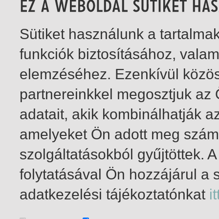
Sütiket használunk a tartalm
funkciók biztosításához, vala
elemzéséhez. Ezenkívül közö
partnereinkkel megosztjuk az
adatait, akik kombinálhatják a
amelyeket Ön adott meg számu
szolgáltatásokból gyűjtöttek.
folytatásával Ön hozzájárul a 
1-6
/ total 6 hit
adatkezelési tájékoztatónkat
it