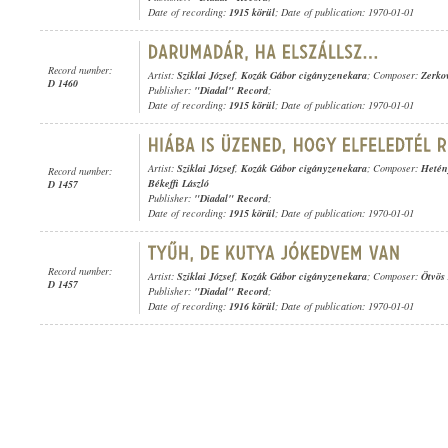
Date of recording:
1915 körül
; Date of publication: 1970-01-01
Record number:
Artist:
Sziklai József
,
Kozák Gábor cigányzenekara
; Composer:
Zerkov
D 1460
Publisher:
"Diadal" Record
;
Date of recording:
1915 körül
; Date of publication: 1970-01-01
Artist:
Sziklai József
,
Kozák Gábor cigányzenekara
; Composer:
Hetén
Record number:
Békeffi László
D 1457
Publisher:
"Diadal" Record
;
Date of recording:
1915 körül
; Date of publication: 1970-01-01
Record number:
Artist:
Sziklai József
,
Kozák Gábor cigányzenekara
; Composer:
Ötvös
D 1457
Publisher:
"Diadal" Record
;
Date of recording:
1916 körül
; Date of publication: 1970-01-01