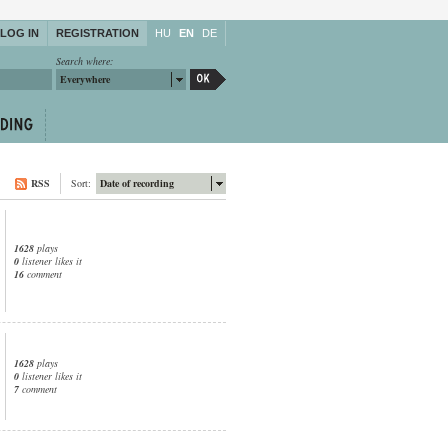
LOG IN
REGISTRATION
HU
EN
DE
Search where:
Everywhere
RSS
Sort:
Date of recording
1628
plays
0
listener likes it
16
comment
1628
plays
0
listener likes it
7
comment