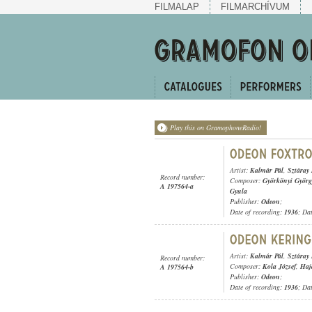
FILMALAP
FILMARCHÍVUM
Play this on GramophoneRadio!
Artist:
Kalmár Pál
,
Sztáray
Record number:
Composer:
Györkönyi Györg
A 197564-a
Gyula
Publisher:
Odeon
;
Date of recording:
1936
; Da
Artist:
Kalmár Pál
,
Sztáray
Record number:
Composer:
Kola József
,
Haj
A 197564-b
Publisher:
Odeon
;
Date of recording:
1936
; Da