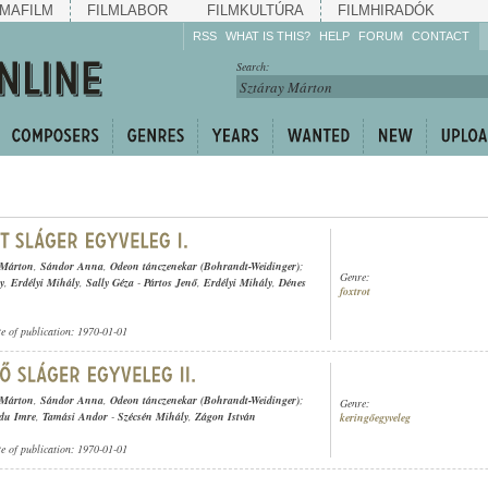
MAFILM
FILMLABOR
FILMKULTÚRA
FILMHIRADÓK
RSS
WHAT IS THIS?
HELP
FORUM
CONTACT
Listen!
Search:
Enrich!
Keep track of what is
happening!
Share!
 Márton
,
Sándor Anna
,
Odeon tánczenekar (Bohrandt-Weidinger)
;
Genre:
y
,
Erdélyi Mihály
,
Sally Géza
-
Pártos Jenő
,
Erdélyi Mihály
,
Dénes
foxtrot
te of publication: 1970-01-01
 Márton
,
Sándor Anna
,
Odeon tánczenekar (Bohrandt-Weidinger)
;
Genre:
du Imre
,
Tamási Andor
-
Szécsén Mihály
,
Zágon István
keringőegyveleg
te of publication: 1970-01-01