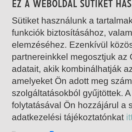
Sütiket használunk a tartalm
funkciók biztosításához, vala
elemzéséhez. Ezenkívül közö
partnereinkkel megosztjuk az
adatait, akik kombinálhatják a
amelyeket Ön adott meg számu
szolgáltatásokból gyűjtöttek.
folytatásával Ön hozzájárul a 
1-16
/ total 16 hit
adatkezelési tájékoztatónkat
it