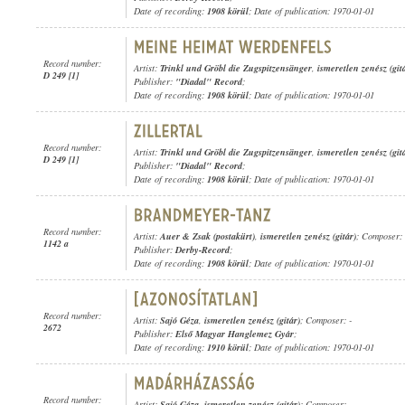
Date of recording:
1908 körül
; Date of publication: 1970-01-01
Record number:
Artist:
Trinkl und Gröbl die Zugspitzensänger
,
ismeretlen zenész (git
D 249 [1]
Publisher:
"Diadal" Record
;
Date of recording:
1908 körül
; Date of publication: 1970-01-01
Record number:
Artist:
Trinkl und Gröbl die Zugspitzensänger
,
ismeretlen zenész (git
D 249 [1]
Publisher:
"Diadal" Record
;
Date of recording:
1908 körül
; Date of publication: 1970-01-01
Record number:
Artist:
Auer & Zsak (postakürt)
,
ismeretlen zenész (gitár)
; Composer: 
1142 a
Publisher:
Derby-Record
;
Date of recording:
1908 körül
; Date of publication: 1970-01-01
Record number:
Artist:
Sajó Géza
,
ismeretlen zenész (gitár)
; Composer: -
2672
Publisher:
Első Magyar Hanglemez Gyár
;
Date of recording:
1910 körül
; Date of publication: 1970-01-01
Record number:
Artist:
Sajó Géza
,
ismeretlen zenész (gitár)
; Composer: -