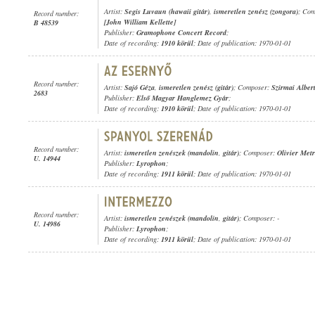
Artist:
Segis Luvaun (hawaii gitár)
,
ismeretlen zenész (zongora)
; Co
Record number:
[John William Kellette]
B 48539
Publisher:
Gramophone Concert Record
;
Date of recording:
1910 körül
; Date of publication: 1970-01-01
Record number:
Artist:
Sajó Géza
,
ismeretlen zenész (gitár)
; Composer:
Szirmai Alber
2683
Publisher:
Első Magyar Hanglemez Gyár
;
Date of recording:
1910 körül
; Date of publication: 1970-01-01
Record number:
Artist:
ismeretlen zenészek (mandolin
,
gitár)
; Composer:
Olivier Met
U. 14944
Publisher:
Lyrophon
;
Date of recording:
1911 körül
; Date of publication: 1970-01-01
Record number:
Artist:
ismeretlen zenészek (mandolin
,
gitár)
; Composer: -
U. 14986
Publisher:
Lyrophon
;
Date of recording:
1911 körül
; Date of publication: 1970-01-01