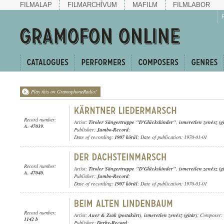
FILMALAP
FILMARCHÍVUM
MAFILM
FILMLABOR
Play this on GramophoneRadio!
Record number:
Artist:
Tiroler Sängertruppe "D'Glückskinder"
,
ismeretlen zenész (gi
A. 47039.
Publisher:
Jumbo-Record
;
Date of recording:
1907 körül
; Date of publication: 1970-01-01
Record number:
Artist:
Tiroler Sängertruppe "D'Glückskinder"
,
ismeretlen zenész (gi
A. 47040.
Publisher:
Jumbo-Record
;
Date of recording:
1907 körül
; Date of publication: 1970-01-01
Record number:
Artist:
Auer & Zsak (postakürt)
,
ismeretlen zenész (gitár)
; Composer: 
1142 b
Publisher:
Derby-Record
;