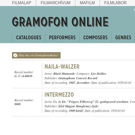
FILMALAP
FILMARCHÍVUM
MAFILM
FILMLABOR
Play this on GramophoneRadio!
Record number:
Artist:
Black Diamonds
; Composer:
Léo Delibes
G. C.-4-40039
Publisher:
Gramophone Concert Record
;
Date of recording:
1907. december
; Date of publication: 1970-01-01
Record number:
Artist:
Cs. és kir. "Frigyes Főherceg" 52. gyalogezred zenekara
; Co
8008
Publisher:
Első Magyar Hanglemez Gyár
;
Date of recording:
1909 körül
; Date of publication: 1970-01-01