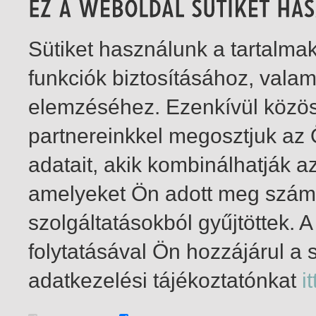
Sütiket használunk a tartalm
funkciók biztosításához, vala
elemzéséhez. Ezenkívül közö
partnereinkkel megosztjuk az
adatait, akik kombinálhatják a
amelyeket Ön adott meg számu
szolgáltatásokból gyűjtöttek.
folytatásával Ön hozzájárul a 
1-2
/ total 2 hit
adatkezelési tájékoztatónkat
it