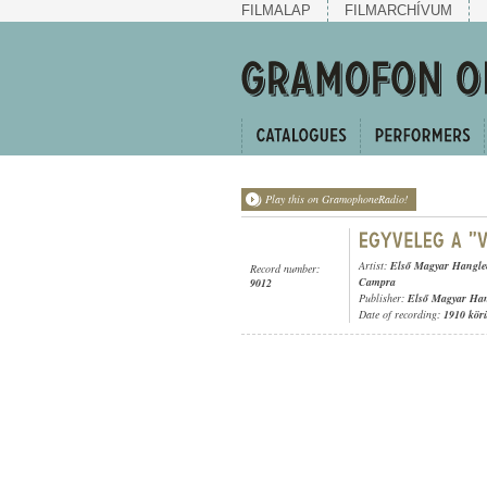
FILMALAP
FILMARCHÍVUM
Play this on GramophoneRadio!
Artist:
Első Magyar Hangle
Record number:
Campra
9012
Publisher:
Első Magyar Ha
Date of recording:
1910 kör