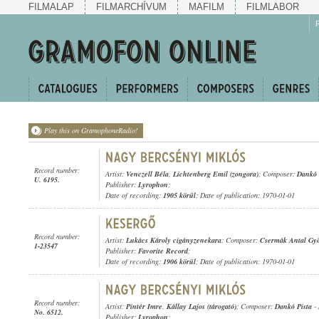
FILMALAP
FILMARCHÍVUM
MAFILM
FILMLABOR
Play this on GramophoneRadio!
Record number:
Artist:
Venczell Béla
,
Lichtenberg Emil (zongora)
; Composer:
Dankó 
U. 6195.
Publisher:
Lyrophon
;
Date of recording:
1905 körül
; Date of publication: 1970-01-01
Record number:
Artist:
Lukács Károly cigányzenekara
; Composer:
Csermák Antal Gy
1-23547
Publisher:
Favorite Record
;
Date of recording:
1906 körül
; Date of publication: 1970-01-01
Record number:
Artist:
Pintér Imre
,
Kállay Lajos (tárogató)
; Composer:
Dankó Pista
-
No. 6512.
Publisher:
Lyrophon
;