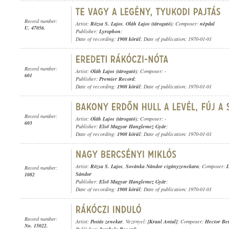
Record number:
Artist:
Rózsa S. Lajos
,
Oláh Lajos (tárogató)
; Composer:
népdal
U. 47056.
Publisher:
Lyrophon
;
Date of recording:
1908 körül
; Date of publication: 1970-01-01
Record number:
Artist:
Oláh Lajos (tárogató)
; Composer: -
601
Publisher:
Premier Record
;
Date of recording:
1908 körül
; Date of publication: 1970-01-01
Record number:
Artist:
Oláh Lajos (tárogató)
; Composer: -
603
Publisher:
Első Magyar Hanglemez Gyár
;
Date of recording:
1908 körül
; Date of publication: 1970-01-01
Artist:
Rózsa S. Lajos
,
Sovánka Nándor cigányzenekara
; Composer:
D
Record number:
Sándor
1082
Publisher:
Első Magyar Hanglemez Gyár
;
Date of recording:
1908 körül
; Date of publication: 1970-01-01
Record number:
Artist:
Postás zenekar
, Vezényel:
[Kraul Antal]
; Composer:
Hector Ber
No. 15022.