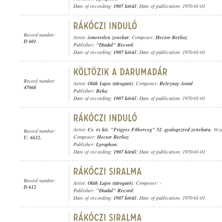
Date of recording:
1907 körül
; Date of publication: 1970-01-01
Record number:
Artist:
ismeretlen zenekar
; Composer:
Hector Berlioz
D 601
Publisher:
"Diadal" Record
;
Date of recording:
1907 körül
; Date of publication: 1970-01-01
Record number:
Artist:
Oláh Lajos (tárogató)
; Composer:
Beleznay Antal
47068
Publisher:
Beka
;
Date of recording:
1907 körül
; Date of publication: 1970-01-01
Artist:
Cs. és kir. "Frigyes Főherceg" 52. gyalogezred zenekara
, Vez
Record number:
Composer:
Hector Berlioz
U. 6622.
Publisher:
Lyrophon
;
Date of recording:
1907 körül
; Date of publication: 1970-01-01
Record number:
Artist:
Oláh Lajos (tárogató)
; Composer: -
D 612
Publisher:
"Diadal" Record
;
Date of recording:
1907 körül
; Date of publication: 1970-01-01