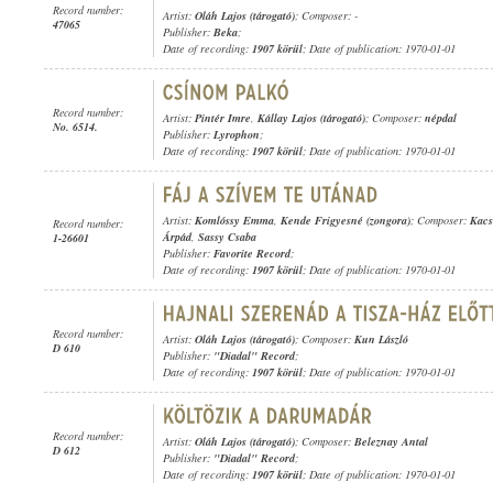
Record number:
Artist:
Oláh Lajos (tárogató)
; Composer: -
47065
Publisher:
Beka
;
Date of recording:
1907 körül
; Date of publication: 1970-01-01
Record number:
Artist:
Pintér Imre
,
Kállay Lajos (tárogató)
; Composer:
népdal
No. 6514.
Publisher:
Lyrophon
;
Date of recording:
1907 körül
; Date of publication: 1970-01-01
Artist:
Komlóssy Emma
,
Kende Frigyesné (zongora)
; Composer:
Kacs
Record number:
Árpád
,
Sassy Csaba
1-26601
Publisher:
Favorite Record
;
Date of recording:
1907 körül
; Date of publication: 1970-01-01
Record number:
Artist:
Oláh Lajos (tárogató)
; Composer:
Kun László
D 610
Publisher:
"Diadal" Record
;
Date of recording:
1907 körül
; Date of publication: 1970-01-01
Record number:
Artist:
Oláh Lajos (tárogató)
; Composer:
Beleznay Antal
D 612
Publisher:
"Diadal" Record
;
Date of recording:
1907 körül
; Date of publication: 1970-01-01