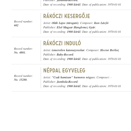
Publisher:
Jumbola-Record
;
Date of recording:
1908 körül
; Date of publication: 1970-01-01
Record number:
Artist:
Oláh Lajos (tárogató)
; Composer:
Kun László
602
Publisher:
Első Magyar Hanglemez Gyár
;
Date of recording:
1908 körül
; Date of publication: 1970-01-01
Record number:
Artist:
ismeretlen katonazenekar
; Composer:
Hector Berlioz
No. 4801.
Publisher:
Baby-Record
;
Date of recording:
1908 körül
; Date of publication: 1970-01-01
Record number:
Artist:
"Csak hamisan" humoros négyes
; Composer: -
No. 15280.
Publisher:
Jumbola-Record
;
Date of recording:
1908 körül
; Date of publication: 1970-01-01