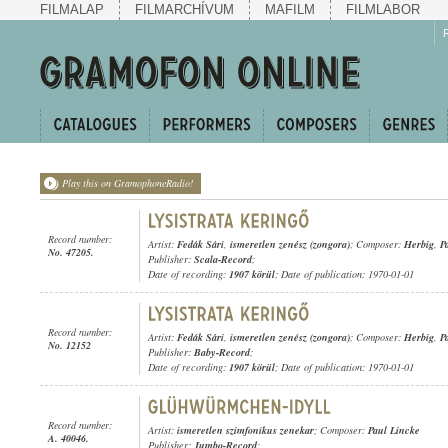
FILMALAP
FILMARCHÍVUM
MAFILM
FILMLABOR
Play this on GramophoneRadio!
Record number:
Artist:
Fedák Sári
,
ismeretlen zenész (zongora)
; Composer:
Herbig
,
P
No. 47205.
Publisher:
Scala-Record
;
Date of recording:
1907 körül
; Date of publication: 1970-01-01
Record number:
Artist:
Fedák Sári
,
ismeretlen zenész (zongora)
; Composer:
Herbig
,
P
No. 12152
Publisher:
Baby-Record
;
Date of recording:
1907 körül
; Date of publication: 1970-01-01
Record number:
Artist:
ismeretlen szimfonikus zenekar
; Composer:
Paul Lincke
A. 40046.
Publisher:
Jumbo-Record
;