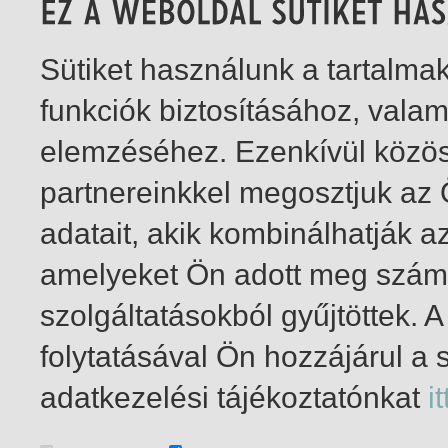
Sütiket használunk a tartalm
funkciók biztosításához, vala
elemzéséhez. Ezenkívül közö
partnereinkkel megosztjuk az
adatait, akik kombinálhatják a
amelyeket Ön adott meg számu
szolgáltatásokból gyűjtöttek.
folytatásával Ön hozzájárul a 
1-3
/ total 3 hit
adatkezelési tájékoztatónkat
it