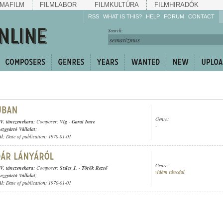
MAFILM
FILMLABOR
FILMKULTÚRA
FILMHIRADÓK
RSS
WHAT IS THIS?
HELP
FORUM
CONTACT
Listen!
Search:
Enrich!
Keep track of what is
happening!
Share!
Genre:
V. tánczenekara
; Composer:
Víg
-
Garai Imre
-
zgyártó Vállalat
;
ül
; Date of publication: 1970-01-01
Genre:
V. tánczenekara
; Composer:
Szűcs J.
-
Török Rezső
vidám táncdal
zgyártó Vállalat
;
ül
; Date of publication: 1970-01-01