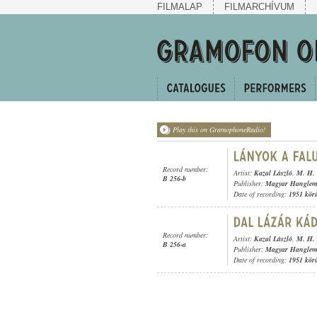
FILMALAP
FILMARCHÍVUM
Play this on GramophoneRadio!
Record number:
Artist:
Kazal László
,
M. H. 
B 256-b
Publisher:
Magyar Hangleme
Date of recording:
1951 kör
Record number:
Artist:
Kazal László
,
M. H. 
B 256-a
Publisher:
Magyar Hangleme
Date of recording:
1951 kör