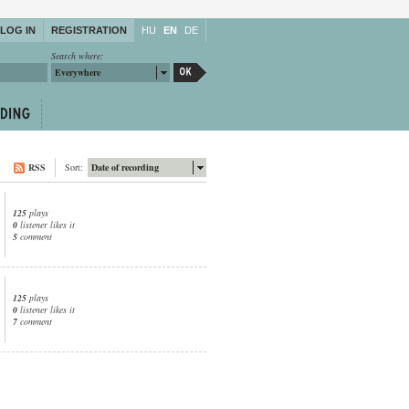
LOG IN
REGISTRATION
HU
EN
DE
Search where:
Everywhere
RSS
Sort:
Date of recording
125
plays
0
listener likes it
5
comment
125
plays
0
listener likes it
7
comment