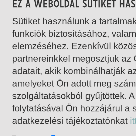
Sütiket használunk a tartalm
funkciók biztosításához, vala
elemzéséhez. Ezenkívül közö
partnereinkkel megosztjuk az
adatait, akik kombinálhatják a
amelyeket Ön adott meg számu
szolgáltatásokból gyűjtöttek.
folytatásával Ön hozzájárul a 
1-1
/ total 1 hit
adatkezelési tájékoztatónkat
it