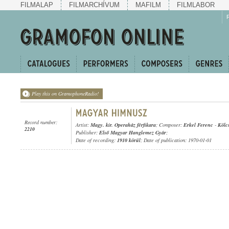
FILMALAP
FILMARCHÍVUM
MAFILM
FILMLABOR
Play this on GramophoneRadio!
Record number:
Artist:
Magy. kir. Operaház férfikara
; Composer:
Erkel Ferenc
-
Kölc
2210
Publisher:
Első Magyar Hanglemez Gyár
;
Date of recording:
1910 körül
; Date of publication: 1970-01-01