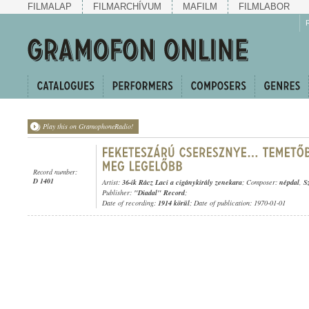
FILMALAP
FILMARCHÍVUM
MAFILM
FILMLABOR
Play this on GramophoneRadio!
Record number:
D 1401
Artist:
36-ik Rácz Laci a cigánykirály zenekara
; Composer:
népdal
,
S
Publisher:
"Diadal" Record
;
Date of recording:
1914 körül
; Date of publication: 1970-01-01