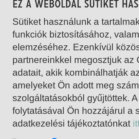
Sütiket használunk a tartalm
funkciók biztosításához, vala
elemzéséhez. Ezenkívül közö
partnereinkkel megosztjuk az
adatait, akik kombinálhatják a
amelyeket Ön adott meg számu
szolgáltatásokból gyűjtöttek.
folytatásával Ön hozzájárul a 
1-1
/ total 1 hit
adatkezelési tájékoztatónkat
it