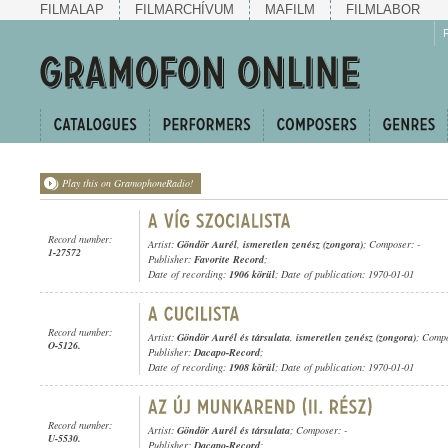
FILMALAP
FILMARCHÍVUM
MAFILM
FILMLABOR
Play this on GramophoneRadio!
Record number:
Artist:
Göndör Aurél
,
ismeretlen zenész (zongora)
; Composer: -
1-27572
Publisher:
Favorite Record
;
Date of recording:
1906 körül
; Date of publication: 1970-01-01
Record number:
Artist:
Göndör Aurél és társulata
,
ismeretlen zenész (zongora)
; Compo
O-5126.
Publisher:
Dacapo-Record
;
Date of recording:
1908 körül
; Date of publication: 1970-01-01
Record number:
Artist:
Göndör Aurél és társulata
; Composer: -
U-5530.
Publisher:
Dacapo-Record
;