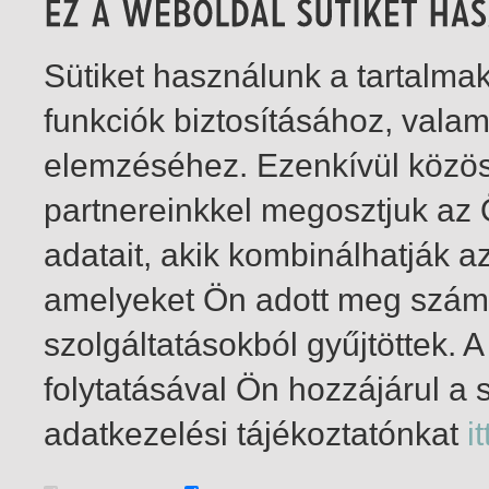
Sütiket használunk a tartalm
funkciók biztosításához, vala
elemzéséhez. Ezenkívül közö
partnereinkkel megosztjuk az
adatait, akik kombinálhatják a
amelyeket Ön adott meg számu
szolgáltatásokból gyűjtöttek.
folytatásával Ön hozzájárul a 
1-6
/ total 6 hit
adatkezelési tájékoztatónkat
it