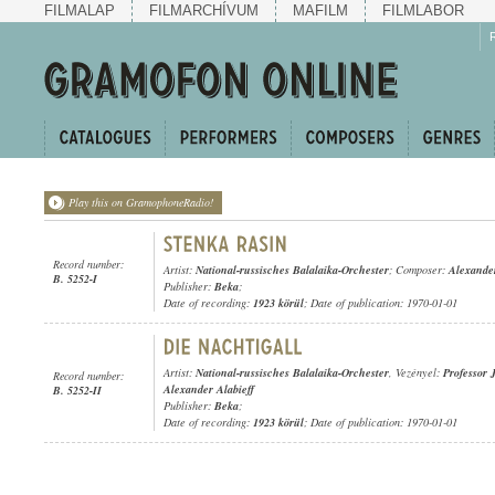
FILMALAP
FILMARCHÍVUM
MAFILM
FILMLABOR
Play this on GramophoneRadio!
Record number:
Artist:
National-russisches Balalaika-Orchester
; Composer:
Alexande
B. 5252-I
Publisher:
Beka
;
Date of recording:
1923 körül
; Date of publication: 1970-01-01
Artist:
National-russisches Balalaika-Orchester
, Vezényel:
Professor 
Record number:
Alexander Alabieff
B. 5252-II
Publisher:
Beka
;
Date of recording:
1923 körül
; Date of publication: 1970-01-01