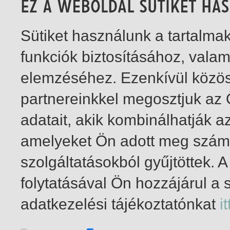
Sütiket használunk a tartalm
funkciók biztosításához, vala
elemzéséhez. Ezenkívül közö
partnereinkkel megosztjuk az
adatait, akik kombinálhatják a
amelyeket Ön adott meg számu
szolgáltatásokból gyűjtöttek.
folytatásával Ön hozzájárul a 
1-2
/ total 2 hit
adatkezelési tájékoztatónkat
it