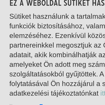
Sütiket használunk a tartalm
funkciók biztosításához, vala
elemzéséhez. Ezenkívül közö
partnereinkkel megosztjuk az
adatait, akik kombinálhatják a
amelyeket Ön adott meg számu
szolgáltatásokból gyűjtöttek.
folytatásával Ön hozzájárul a 
1-1
/ total 1 hit
adatkezelési tájékoztatónkat
it