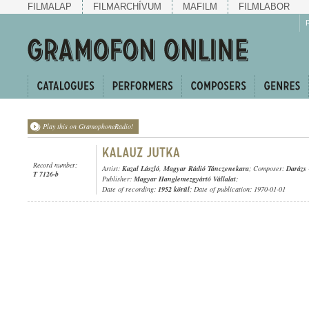
FILMALAP
FILMARCHÍVUM
MAFILM
FILMLABOR
Play this on GramophoneRadio!
Record number:
Artist:
Kazal László
,
Magyar Rádió Tánczenekara
; Composer:
Darázs
T 7126-b
Publisher:
Magyar Hanglemezgyártó Vállalat
;
Date of recording:
1952 körül
; Date of publication: 1970-01-01