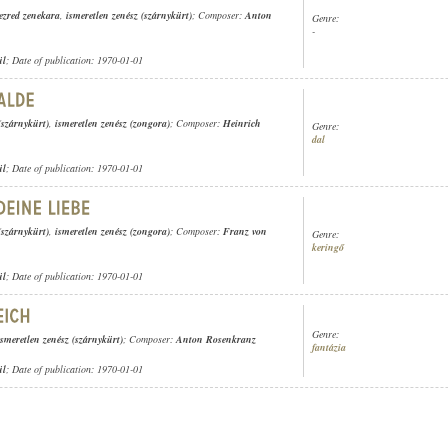
gezred zenekara
,
ismeretlen zenész (szárnykürt)
; Composer:
Anton
Genre:
-
ül
; Date of publication: 1970-01-01
(szárnykürt)
,
ismeretlen zenész (zongora)
; Composer:
Heinrich
Genre:
dal
ül
; Date of publication: 1970-01-01
(szárnykürt)
,
ismeretlen zenész (zongora)
; Composer:
Franz von
Genre:
keringő
ül
; Date of publication: 1970-01-01
Genre:
ismeretlen zenész (szárnykürt)
; Composer:
Anton Rosenkranz
fantázia
ül
; Date of publication: 1970-01-01