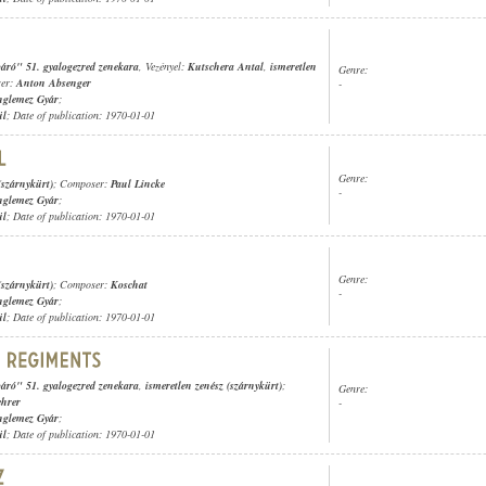
 báró" 51. gyalogezred zenekara
, Vezényel:
Kutschera Antal
,
ismeretlen
Genre:
ser:
Anton Absenger
-
nglemez Gyár
;
ül
; Date of publication: 1970-01-01
Genre:
(szárnykürt)
; Composer:
Paul Lincke
-
nglemez Gyár
;
ül
; Date of publication: 1970-01-01
Genre:
(szárnykürt)
; Composer:
Koschat
-
nglemez Gyár
;
ül
; Date of publication: 1970-01-01
 báró" 51. gyalogezred zenekara
,
ismeretlen zenész (szárnykürt)
;
Genre:
ehrer
-
nglemez Gyár
;
ül
; Date of publication: 1970-01-01