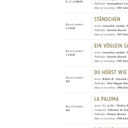
G. C.-2-40610
Publisher:
Gramophone Con
Date of recording:
1907 kör
Record number:
Artist:
ismeretlen zenekar
,
F
1-14246
Publisher:
Favorite Record
;
Date of recording:
1907 kör
Record number:
Artist:
ismeretlen zenekar
,
F
1-14245
Publisher:
Favorite Record
;
Date of recording:
1907 kör
Record number:
Artist:
Robert H. Seitschek 
882
Publisher:
Első Magyar Ha
Date of recording:
1908 kör
Artist:
Cs. és kir. "Probszt
Record number:
Composer:
Sebestian de Yra
862
Publisher:
Premier Record
;
Date of recording:
1908 kör