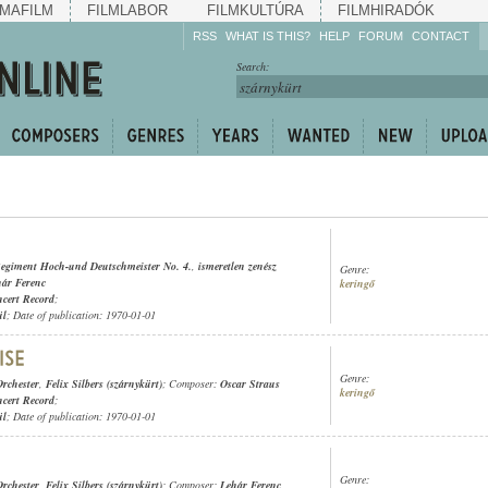
MAFILM
FILMLABOR
FILMKULTÚRA
FILMHIRADÓK
RSS
WHAT IS THIS?
HELP
FORUM
CONTACT
Listen!
Search:
Enrich!
Keep track of what is
happening!
Share!
-Regiment Hoch-und Deutschmeister No. 4.
,
ismeretlen zenész
Genre:
ár Ferenc
keringő
cert Record
;
ül
; Date of publication: 1970-01-01
Genre:
rchester
,
Felix Silbers (szárnykürt)
; Composer:
Oscar Straus
keringő
cert Record
;
ül
; Date of publication: 1970-01-01
Genre:
rchester
,
Felix Silbers (szárnykürt)
; Composer:
Lehár Ferenc