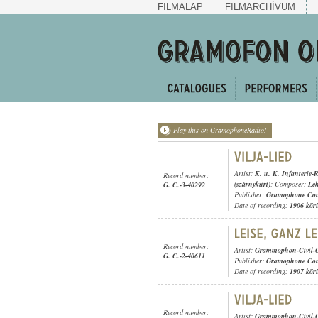
FILMALAP
FILMARCHÍVUM
Play this on GramophoneRadio!
Artist:
K. u. K. Infanterie
Record number:
(szárnykürt)
; Composer:
Leh
G. C.-3-40292
Publisher:
Gramophone Con
Date of recording:
1906 kör
Record number:
Artist:
Grammophon-Civil-O
G. C.-2-40611
Publisher:
Gramophone Con
Date of recording:
1907 kör
Record number:
Artist:
Grammophon-Civil-O