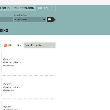
LOG IN
REGISTRATION
HU
EN
DE
Search where:
Everywhere
RSS
Sort:
Date of recording
0
plays
0
listener likes it
0
comment
0
plays
0
listener likes it
0
comment
0
plays
0
listener likes it