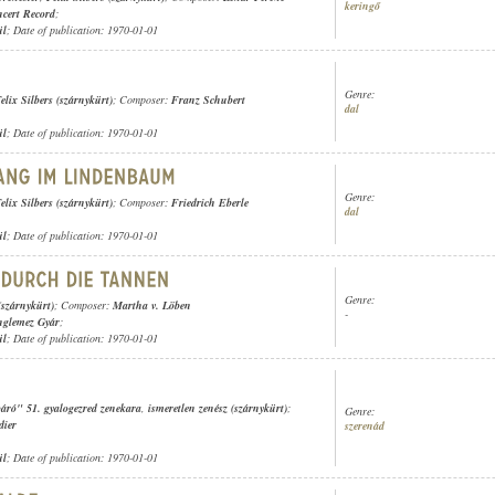
keringő
cert Record
;
ül
; Date of publication: 1970-01-01
Genre:
elix Silbers (szárnykürt)
; Composer:
Franz Schubert
dal
ül
; Date of publication: 1970-01-01
Genre:
elix Silbers (szárnykürt)
; Composer:
Friedrich Eberle
dal
ül
; Date of publication: 1970-01-01
Genre:
(szárnykürt)
; Composer:
Martha v. Löben
-
nglemez Gyár
;
ül
; Date of publication: 1970-01-01
 báró" 51. gyalogezred zenekara
,
ismeretlen zenész (szárnykürt)
;
Genre:
dier
szerenád
ül
; Date of publication: 1970-01-01