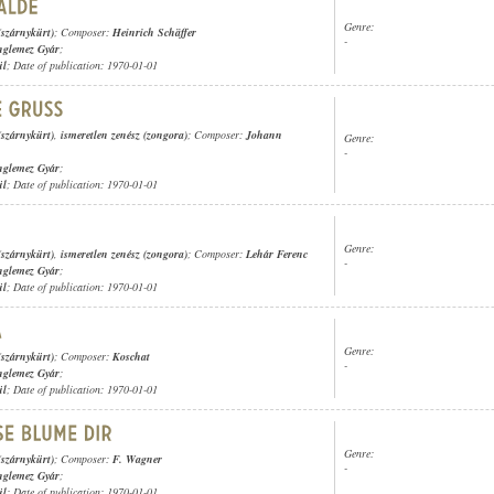
Genre:
(szárnykürt)
; Composer:
Heinrich Schäffer
-
nglemez Gyár
;
ül
; Date of publication: 1970-01-01
(szárnykürt)
,
ismeretlen zenész (zongora)
; Composer:
Johann
Genre:
-
nglemez Gyár
;
ül
; Date of publication: 1970-01-01
Genre:
(szárnykürt)
,
ismeretlen zenész (zongora)
; Composer:
Lehár Ferenc
-
nglemez Gyár
;
ül
; Date of publication: 1970-01-01
Genre:
(szárnykürt)
; Composer:
Koschat
-
nglemez Gyár
;
ül
; Date of publication: 1970-01-01
Genre:
(szárnykürt)
; Composer:
F. Wagner
-
nglemez Gyár
;
ül
; Date of publication: 1970-01-01