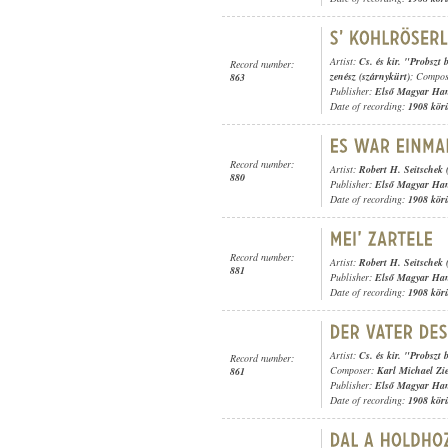
Artist:
Cs. és kir. "Probszt
Record number:
zenész (szárnykürt)
; Compo
863
Publisher:
Első Magyar Ha
Date of recording:
1908 kör
Record number:
Artist:
Robert H. Seitschek 
880
Publisher:
Első Magyar Ha
Date of recording:
1908 kör
Record number:
Artist:
Robert H. Seitschek 
881
Publisher:
Első Magyar Ha
Date of recording:
1908 kör
Artist:
Cs. és kir. "Probszt
Record number:
Composer:
Karl Michael Zi
861
Publisher:
Első Magyar Ha
Date of recording:
1908 kör