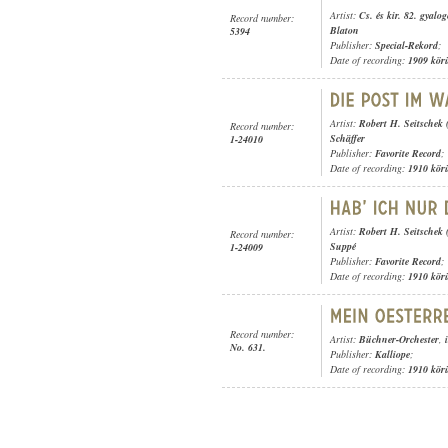
Artist:
Cs. és kir. 82. gyalo
Record number:
Blaton
5394
Publisher:
Special-Rekord
;
Date of recording:
1909 kör
Artist:
Robert H. Seitschek 
Record number:
Schäffer
1-24010
Publisher:
Favorite Record
;
Date of recording:
1910 kör
Artist:
Robert H. Seitschek 
Record number:
Suppé
1-24009
Publisher:
Favorite Record
;
Date of recording:
1910 kör
Record number:
Artist:
Büchner-Orchester
,
No. 631.
Publisher:
Kalliope
;
Date of recording:
1910 kör